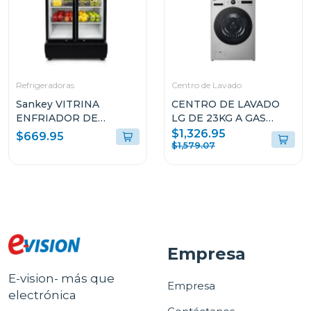
Refrigeradoras
Centro de Lavado
Sankey VITRINA
CENTRO DE LAVADO
ENFRIADOR DE
LG DE 23KG A GAS
20CUFT RFD20N
COLOR GRIS
$1,326.95
$669.95
WM23VFXS6/DF74VFXS6B
$1,579.07
Empresa
E-vision- más que
Empresa
electrónica