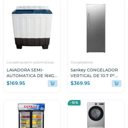
Lavadoras semi automáticas
Congeladores
LAVADORA SEMI-
Sankey CONGELADOR
AUTOMATICA DE 16KG
VERTICAL DE 10.7 P³
DOBLE TINA
RFC1301
$169.95
$369.95
WM1667PH
-15%