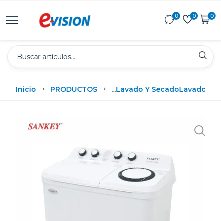
0
0
0
Inicio
PRODUCTOS
...
Lavado Y Secado
Lavadoras 