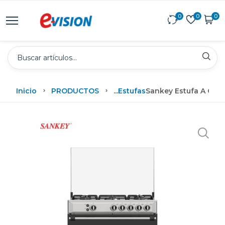
0
0
0
Inicio
PRODUCTOS
...
Estufas
Sankey Estufa A Gas 