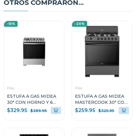
OTROS COMPRARON...
-15%
-20%
Piso
Piso
ESTUFA A GAS MIDEA
ESTUFA A GAS MIDEA
30" CON HORNO Y 6
MASTERCOOK 30" CON
QUEMADORES
HORNO Y 6
$329.95
$259.95
$389.95
$325.95
MGS30FS1LIFSSST
QUEMADORES
MGS30FS1BIABBF