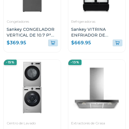
Congeladores
Refrigeradoras
Sankey CONGELADOR
Sankey VITRINA
VERTICAL DE 10.7 P³
ENFRIADOR DE
RFC1301
20CUFT RFD20N
$369.95
$669.95
-15%
-13%
Centro de Lavado
Extractores de Grasa