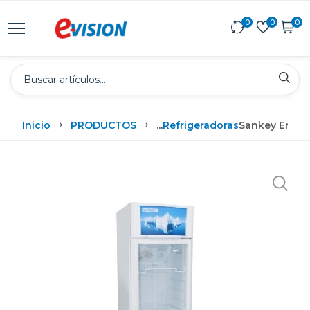
0
0
0
Inicio
PRODUCTOS
...
Refrigeradoras
Sankey Enfria