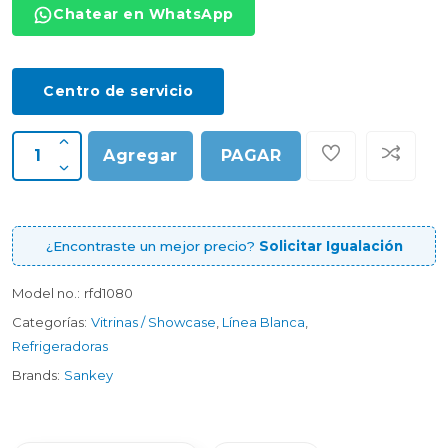
Chatear en WhatsApp
Centro de servicio
Agregar
PAGAR
¿Encontraste un mejor precio?
Solicitar Igualación
Model no.:
rfd1080
Categorías:
Vitrinas / Showcase
,
Línea Blanca
,
Refrigeradoras
Brands:
Sankey