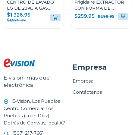
CENTRO DE LAVADO
Frigidaire EXTRACTOR
LG DE 23KG A GAS
CON FORMA DE
COLOR GRIS
CAMPANA DE 36" PARA
$1,326.95
$259.95
$299.95
WM23VFXS6/DF74VFXS6B
PARED L904EXI
$1,579.07
Empresa
E-vision- más que
Empresa
electrónica
Contáctanos
E-Vision, Los Pueblos
Centro Comercial Los
Pueblos (Juan Díaz)
Detrás de Conway, local A7
(507) 217-7661