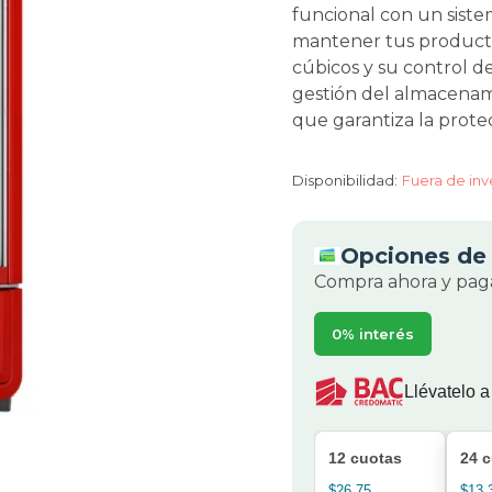
funcional con un siste
mantener tus productos
cúbicos y su control d
gestión del almacenam
que garantiza la prote
Disponibilidad:
Fuera de inv
Opciones de 
Compra ahora y paga
0% interés
Llévatelo a
12 cuotas
24 
$26.75
$13.