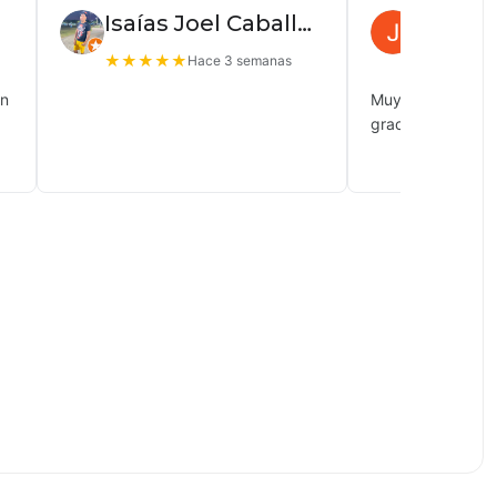
Isaías Joel Caballero
Juan P
★
★
★
★
★
★
★
★
★
Hace 3 semanas
ón
Muy buena atenc
gracias