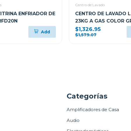
s
Centro de Lavado
VITRINA ENFRIADOR DE
CENTRO DE LAVADO L
RFD20N
23KG A GAS COLOR G
WM23VFXS6/DF74VF
$1,326.95
Add
$1,579.07
a
Categorías
Amplificadores de Casa
Audio