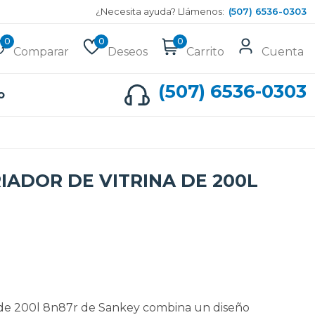
¿Necesita ayuda? Llámenos:
(507) 6536-0303
0
0
0
Comparar
Deseos
Carrito
Cuenta
(507) 6536-0303
o
IADOR DE VITRINA DE 200L
a de 200l 8n87r de Sankey combina un diseño