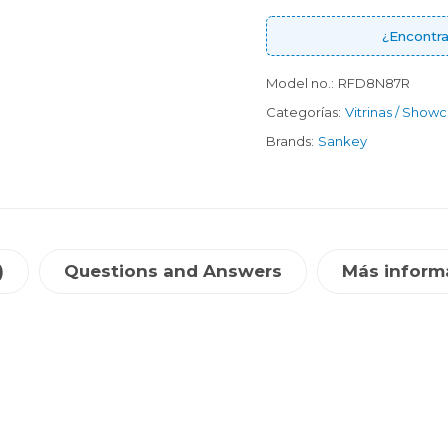
¿Encontra
Model no.:
RFD8N87R
Categorías:
Vitrinas / Show
Brands:
Sankey
)
Questions and Answers
Más inform