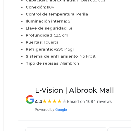
Capacidad aproximada
: 7.1 pies cúbicos
Conexión
: 110V
Control de temperatura
: Perilla
Iluminación interna
: Sí
Llave de seguridad
: Sí
Profundidad
: 52.5 cm
Puertas
: 1 puerta
Refrigerante
: R290 (45g)
Sistema de enfriamiento
: No Frost
Tipo de repisas
: Alambrón
E-Vision | Albrook Mall
4.4
★
★
★
★
★
Based on 1084 reviews
Powered by
Google