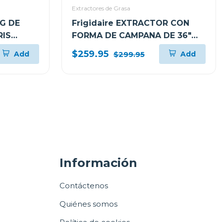
Extractores de Grasa
G DE
Frigidaire EXTRACTOR CON
RIS
FORMA DE CAMPANA DE 36"
XS6B
PARA PARED L904EXI
$259.95
Add
Add
$299.95
Información
Contáctenos
Quiénes somos