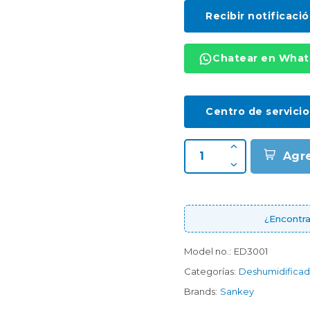
Recibir notificaci
Chatear en Wha
Centro de servicio
Agr
¿Encontra
Model no.:
ED3001
Categorías:
Deshumidificad
Brands:
Sankey