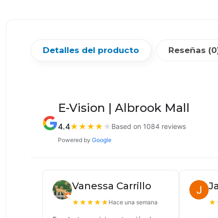
Detalles del producto
Reseñas (0
E-Vision | Albrook Mall
4.4
★
★
★
★
★
Based on 1084 reviews
Powered by
Google
Vanessa Carrillo
J
★
★
★
★
★
★
Hace una semana