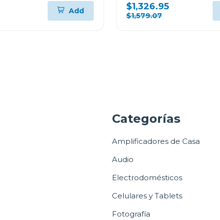
WM23VFXS6/DF74VF
$1,326.95
Add
$1,579.07
a
Categorías
Amplificadores de Casa
Audio
Electrodomésticos
Celulares y Tablets
Fotografía