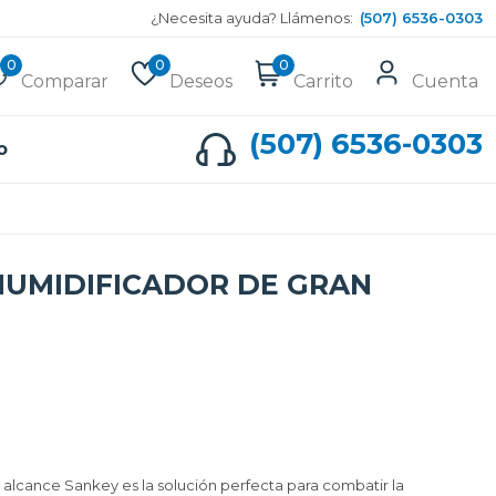
¿Necesita ayuda? Llámenos:
(507) 6536-0303
0
0
0
Comparar
Deseos
Carrito
Cuenta
(507) 6536-0303
o
HUMIDIFICADOR DE GRAN
 alcance Sankey es la solución perfecta para combatir la