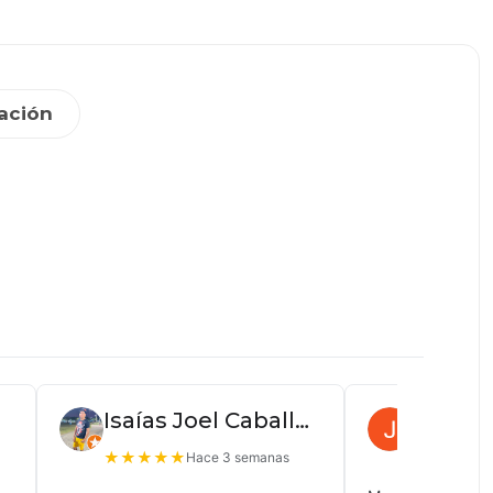
ación
Isaías Joel Caballero
Juan P
★
★
★
★
★
★
★
★
★
Hace 3 semanas