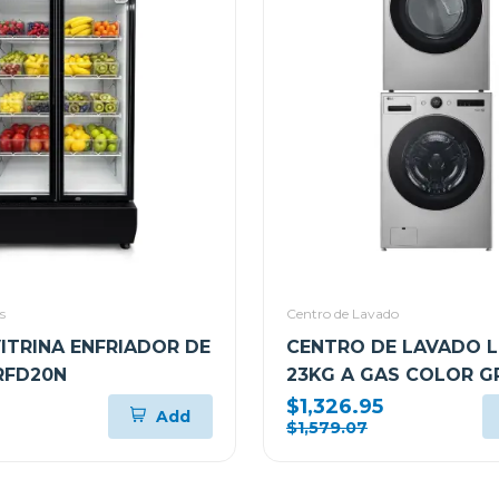
s
Centro de Lavado
VITRINA ENFRIADOR DE
CENTRO DE LAVADO L
RFD20N
23KG A GAS COLOR G
WM23VFXS6/DF74VF
$1,326.95
Add
$1,579.07