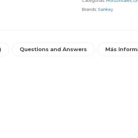
Categorías:
Horizontales
,
Lí
Brands:
Sankey
)
Questions and Answers
Más inform