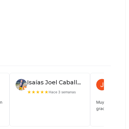
Isaías Joel Caballero
Juan P
★
★
★
★
★
★
★
★
★
Hace 3 semanas
ón
Muy buena atenc
gracias