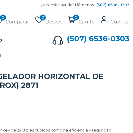
¿Necesita ayuda? Llámenos:
(507) 6536-0303
0
0
0
Comparar
Deseos
Carrito
Cuenta
(507) 6536-0303
o
1
GELADOR HORIZONTAL DE
ROX) 2871
nkey de 24.8 pies cúbicos combina eficiencia y seguridad