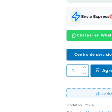
Envío Express
Chatear en Wha
Centro de servicio
Agr
¿Encontra
Model no.:
rfc2871