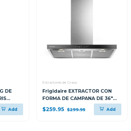
Extractores de Grasa
G DE
Frigidaire EXTRACTOR CON
RIS
FORMA DE CAMPANA DE 36"
XS6B
PARA PARED L904EXI
$259.95
Add
Add
$299.95