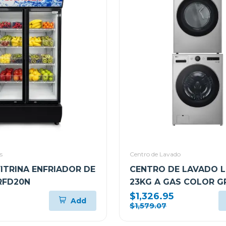
s
Centro de Lavado
VITRINA ENFRIADOR DE
CENTRO DE LAVADO L
RFD20N
23KG A GAS COLOR G
WM23VFXS6/DF74VF
$1,326.95
Add
$1,579.07