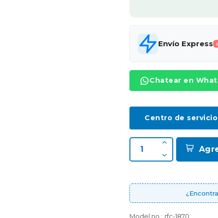
Envío Express
Chatear en Wha
Centro de servicio
Agr
¿Encontra
Model no.:
rfc-1870