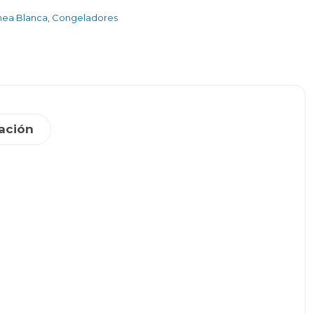
nea Blanca
,
Congeladores
ación