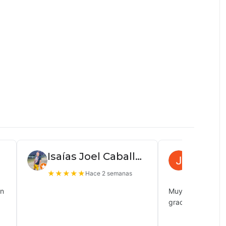
Isaías Joel Caballero
Juan P
★
★
★
★
★
★
★
★
★
Hace 2 semanas
ón
Muy buena atenc
gracias