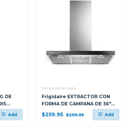
Extractores de Grasa
G DE
Frigidaire EXTRACTOR CON
RIS
FORMA DE CAMPANA DE 36"
XS6B
PARA PARED L904EXI
$259.95
Add
Add
$299.95