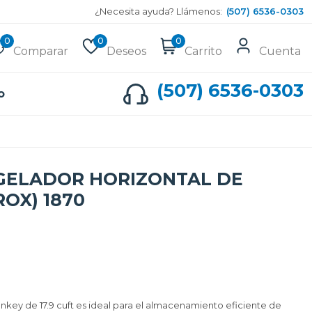
¿Necesita ayuda? Llámenos:
(507) 6536-0303
0
0
0
Comparar
Deseos
Carrito
Cuenta
(507) 6536-0303
o
GELADOR HORIZONTAL DE
ROX) 1870
nkey de 17.9 cuft es ideal para el almacenamiento eficiente de