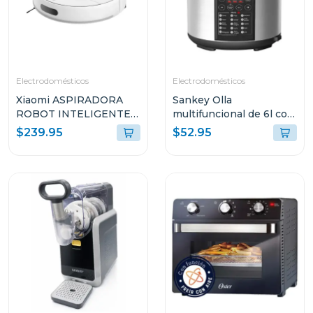
Electrodomésticos
Electrodomésticos
Xiaomi ASPIRADORA
Sankey Olla
ROBOT INTELIGENTE
multifuncional de 6l con
2-EN-1 SUCCIÓN
15 funciones para
$239.95
$52.95
10000PA SENSOR LDS
cocinar ke65d
BLANCO S40 V81