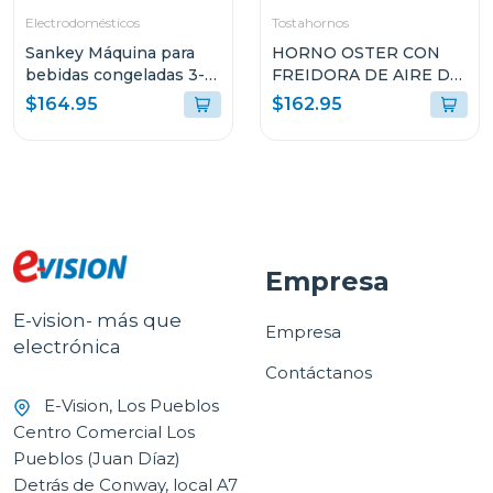
Electrodomésticos
Tostahornos
Sankey Máquina para
HORNO OSTER CON
bebidas congeladas 3-
FREIDORA DE AIRE DE
en-1 con pantalla tactil
22L CON
$164.95
$162.95
sl2001
RECUBRIMIENTO
ANTIADHERENTE
NEGRO TSSTTVMAF1N
Empresa
E-vision- más que
Empresa
electrónica
Contáctanos
E-Vision, Los Pueblos
Centro Comercial Los
Pueblos (Juan Díaz)
Detrás de Conway, local A7