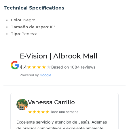
Technical Specifications
Color
: Negro
Tamaño de aspas
: 18"
Tipo
: Pedestal
E-Vision | Albrook Mall
4.4
★
★
★
★
★
Based on 1084 reviews
Powered by
Google
Vanessa Carrillo
★
★
★
★
★
Hace una semana
Excelente servicio y atención de Jesús. Además
de precios competitivos y excelente ambiente.