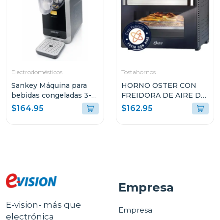
Electrodomésticos
Tostahornos
Sankey Máquina para
HORNO OSTER CON
bebidas congeladas 3-
FREIDORA DE AIRE DE
en-1 con pantalla tactil
22L CON
$164.95
$162.95
sl2001
RECUBRIMIENTO
ANTIADHERENTE
NEGRO TSSTTVMAF1N
Empresa
E-vision- más que
Empresa
electrónica