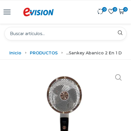
0
0
0
Inicio
PRODUCTOS
...
Sankey Abanico 2 En 1 De Ci