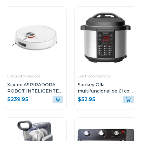
Electrodomésticos
Electrodomésticos
Xiaomi ASPIRADORA
Sankey Olla
ROBOT INTELIGENTE
multifuncional de 6l con
2-EN-1 SUCCIÓN
15 funciones para
$239.95
$52.95
10000PA SENSOR LDS
cocinar ke65d
BLANCO S40 V81