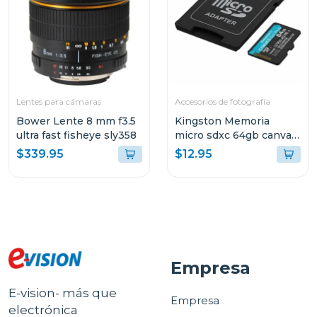
Lentes para cámaras
Accesorios de fotografía
Bower Lente 8 mm f3.5
Kingston Memoria
ultra fast fisheye sly358
micro sdxc 64gb canvas
go plus gen4 200 mb/s
$339.95
$12.95
sdcg4
Empresa
E-vision- más que
Empresa
electrónica