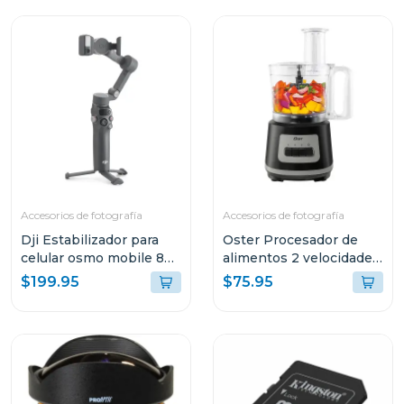
Accesorios de fotografía
Accesorios de fotografía
Dji Estabilizador para
Oster Procesador de
celular osmo mobile 8
alimentos 2 velocidades
s308
+ turbo 500 w fp1455
$199.95
$75.95