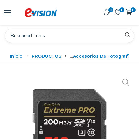
0
0
0
Inicio
PRODUCTOS
...
Accesorios De Fotografía
San