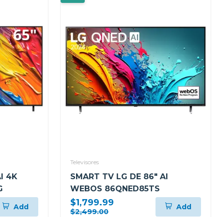
Televisores
I 4K
SMART TV LG DE 86" AI
G
WEBOS 86QNED85TS
$1,799.99
Add
Add
$2,499.00