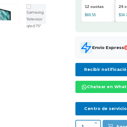
12 cuotas
24 
$69.55
$34.
Envío Express
Recibir notificaci
Chatear en Wha
Centro de servicio
Agr