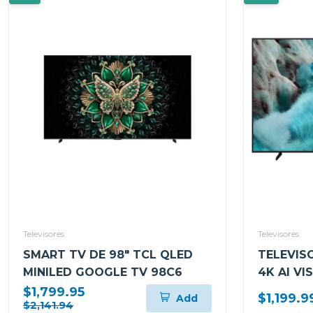
Televisores
Televisores
SMART TV DE 98" TCL QLED
TELEVIS
MINILED GOOGLE TV 98C6
4K AI VI
QN85Q7
$1,799.95
$1,199.9
Add
$2,141.94