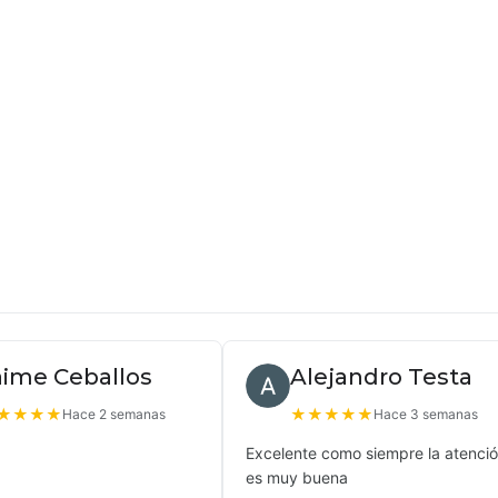
aime Ceballos
Alejandro Testa
★
★
★
★
★
★
★
★
★
Hace 2 semanas
Hace 3 semanas
Excelente como siempre la atenci
es muy buena