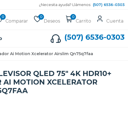
¿Necesita ayuda? Llámenos:
(507) 6536-0303
0
0
0
Comparar
Deseos
Carrito
Cuenta
(507) 6536-0303
o
dor Ai Motion Xcelerator Airslim Qn75q7faa
EVISOR QLED 75" 4K HDR10+
 AI MOTION XCELERATOR
5Q7FAA