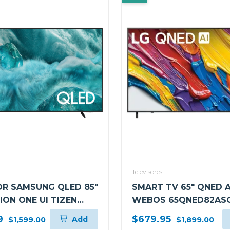
Televisores
OR SAMSUNG QLED 85"
SMART TV 65" QNED A
SION ONE UI TIZEN
WEBOS 65QNED82AS
F
9
$679.95
Add
$1,599.00
$1,899.00