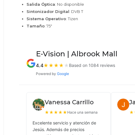
Salida Óptica
: No disponible
Sintonizador Digital
: DVB T
Sistema Operativo
: Tizen
Tamaño
: 75"
E-Vision | Albrook Mall
4.4
★
★
★
★
★
Based on 1084 reviews
Powered by
Google
Vanessa Carrillo
J
★
★
★
★
★
★
Hace una semana
Excelente servicio y atención de
Jesús. Además de precios