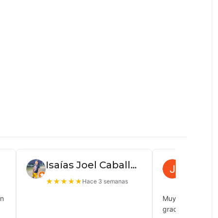
Isaías Joel Caballero
Juan P
★
★
★
★
★
★
★
★
★
Hace 3 semanas
ón
Muy buena atenc
gracias