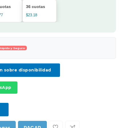
cuotas
36 cuotas
77
$23.18
Rápido y Seguro
ón sobre disponibilidad
tsApp
egar
PAGAR