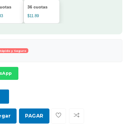
cuotas
36 cuotas
83
$11.89
Rápido y Seguro
tsApp
egar
PAGAR