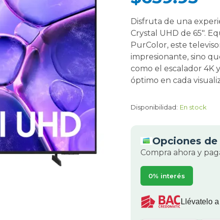
Disfruta de una experi
Crystal UHD de 65". Eq
PurColor, este televis
impresionante, sino q
como el escalador 4K 
óptimo en cada visuali
Disponibilidad:
En stock
Opciones de 
Compra ahora y paga
0% interés
Llévatelo a