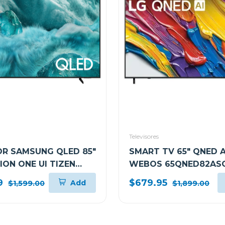
Televisores
OR SAMSUNG QLED 85"
SMART TV 65" QNED A
SION ONE UI TIZEN
WEBOS 65QNED82AS
F
9
$679.95
Add
$1,599.00
$1,899.00