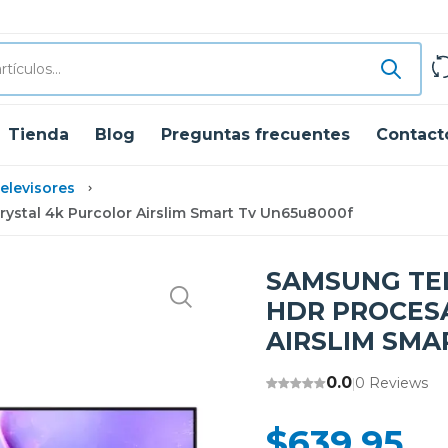
Tienda
Blog
Preguntas frecuentes
Contact
elevisores
rystal 4k Purcolor Airslim Smart Tv Un65u8000f
SAMSUNG TEL
HDR PROCES
AIRSLIM SMA
0.0
0 Reviews
|
$639.95