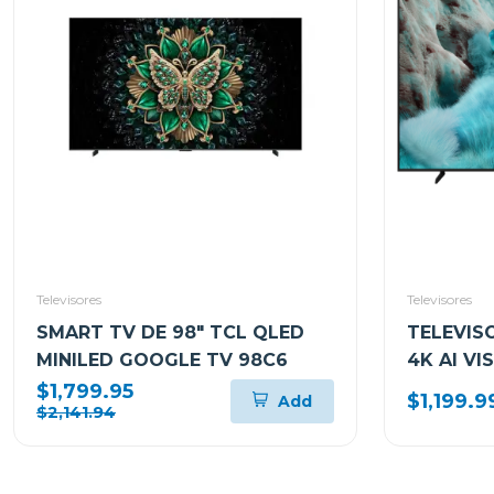
Televisores
Televisores
SMART TV DE 98" TCL QLED
TELEVIS
MINILED GOOGLE TV 98C6
4K AI VI
QN85Q7
$1,799.95
$1,199.9
Add
$2,141.94