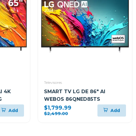
Televisores
I 4K
SMART TV LG DE 86" AI
G
WEBOS 86QNED85TS
$1,799.99
Add
Add
$2,499.00