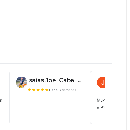
Isaías Joel Caballero
Juan P
★
★
★
★
★
★
★
★
★
Hace 3 semanas
ón
Muy buena atenc
gracias