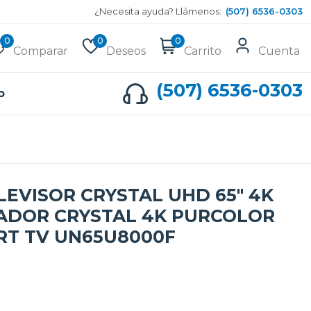
¿Necesita ayuda? Llámenos:
(507) 6536-0303
0
0
0
Comparar
Deseos
Carrito
Cuenta
(507) 6536-0303
o
EVISOR CRYSTAL UHD 65" 4K
ADOR CRYSTAL 4K PURCOLOR
RT TV UN65U8000F