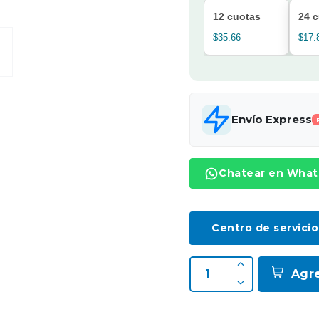
12 cuotas
24 
$35.66
$17.
Envío Express
Chatear en Wha
Centro de servicio
Agr