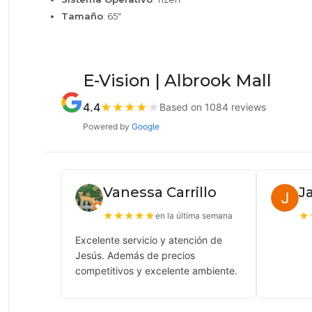
Tamaño
: 65"
E-Vision | Albrook Mall
4.4
★
★
★
★
★
Based on 1084 reviews
Powered by
Google
Vanessa Carrillo
J
★
★
★
★
★
★
en la última semana
Excelente servicio y atención de
Jesús. Además de precios
competitivos y excelente ambiente.