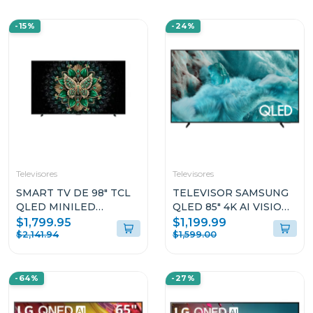
-15%
-24%
Televisores
Televisores
SMART TV DE 98" TCL
TELEVISOR SAMSUNG
QLED MINILED
QLED 85" 4K AI VISION
GOOGLE TV 98C6
ONE UI TIZEN
$1,799.95
$1,199.99
QN85Q7F
$2,141.94
$1,599.00
-64%
-27%