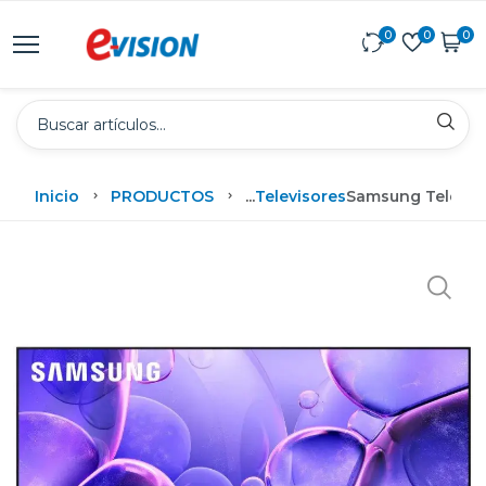
0
0
0
Inicio
PRODUCTOS
...
Televisores
Samsung Televiso