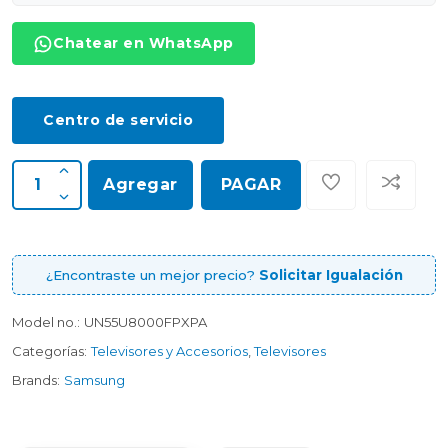
Chatear en WhatsApp
Centro de servicio
Agregar
PAGAR
¿Encontraste un mejor precio?
Solicitar Igualación
Model no.:
UN55U8000FPXPA
Categorías:
Televisores y Accesorios
,
Televisores
Brands:
Samsung