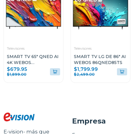
Televisores
Televisores
SMART TV 65" QNED AI
SMART TV LG DE 86" AI
4K WEBOS
WEBOS 86QNED85TS
65QNED82ASG
$679.95
$1,799.99
$1,899.00
$2,499.00
Empresa
E-vision- más que