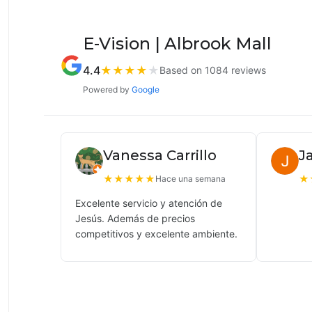
E-Vision | Albrook Mall
4.4
★
★
★
★
★
Based on 1084 reviews
Powered by
Google
Vanessa Carrillo
J
★
★
★
★
★
★
Hace una semana
Excelente servicio y atención de
Jesús. Además de precios
competitivos y excelente ambiente.