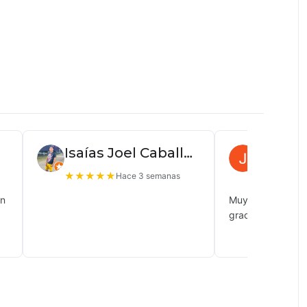
Isaías Joel Caballero
Juan P
★
★
★
★
★
★
★
★
★
Hace 3 semanas
ón
Muy buena atenc
gracias