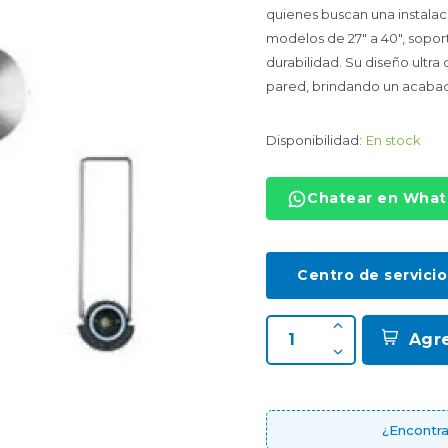
quienes buscan una instalac
modelos de 27" a 40", soport
durabilidad. Su diseño ultr
pared, brindando un acabad
Disponibilidad:
En stock
Chatear en Wha
Centro de servicio
Agr
¿Encontra