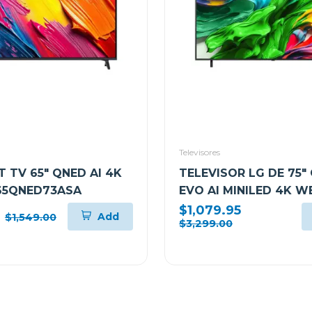
Televisores
 TV 65" QNED AI 4K
TELEVISOR LG DE 75"
65QNED73ASA
EVO AI MINILED 4K 
75QNED85ASG
$1,079.95
Add
$1,549.00
$3,299.00