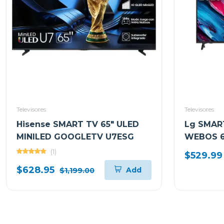
Televisores
Televisores
Hisense SMART TV 65" ULED
Lg SMART
MINILED GOOGLETV U7ESG
WEBOS 
(1)
$529.99
$628.95
Add
$1,199.00