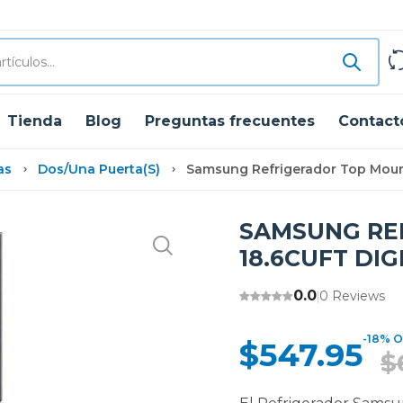
Tienda
Blog
Preguntas frecuentes
Contact
as
Dos/una Puerta(s)
Samsung Refrigerador Top Mount
SAMSUNG RE
18.6CUFT DI
0.0
0 Reviews
|
-18% O
$547.95
$