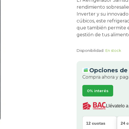
El Refrigerador Sams
rendimiento sobresalie
Inverter y su innovado
cúbicos, este refrigera
que también permite el 
gestión de tus aliment
Disponibilidad:
En stock
Opciones de 
Compra ahora y paga
0% interés
Llévatelo a
12 cuotas
24 