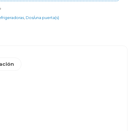
P
frigeradoras
,
Dos/una puerta(s)
ación