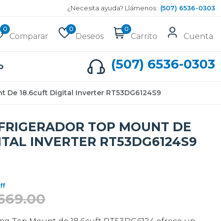
¿Necesita ayuda? Llámenos:
(507) 6536-0303
0
0
0
Comparar
Deseos
Carrito
Cuenta
(507) 6536-0303
o
 De 18.6cuft Digital Inverter RT53DG6124S9
FRIGERADOR TOP MOUNT DE
GITAL INVERTER RT53DG6124S9
ff
669.00