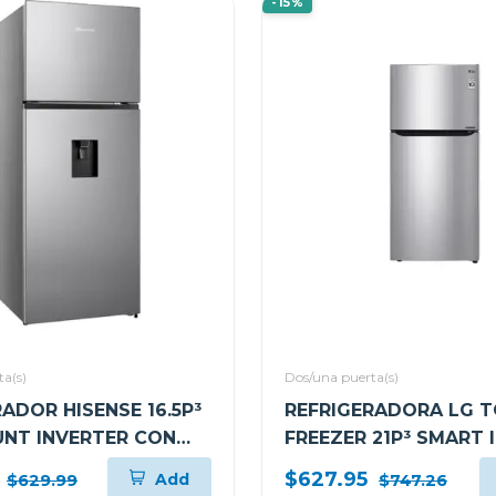
-15%
a(s)
Dos/una puerta(s)
ADOR HISENSE 16.5P³
REFRIGERADORA LG 
NT INVERTER CON
FREEZER 21P³ SMART 
ADOR DE AGUA
GT57BPSX
$627.95
Add
$629.99
$747.26
DX