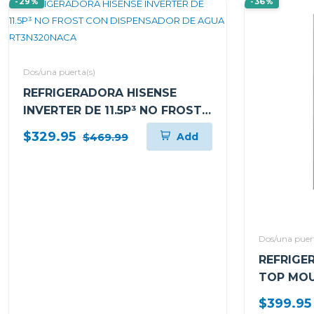
-29%
-36%
Dos/una puerta(s)
REFRIGERADORA HISENSE
INVERTER DE 11.5P³ NO FROST
CON DISPENSADOR DE AGUA
$329.95
Add
$469.99
RT3N320NACA
Dos/una puert
REFRIGER
TOP MOU
DISPENS
$399.95
RT16N6C