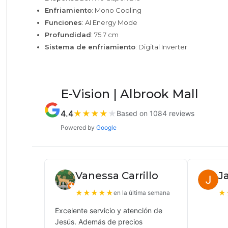
Enfriamiento
: Mono Cooling
Funciones
: AI Energy Mode
Profundidad
: 75.7 cm
Sistema de enfriamiento
: Digital Inverter
E-Vision | Albrook Mall
4.4
★
★
★
★
★
Based on 1084 reviews
Powered by
Google
Vanessa Carrillo
J
★
★
★
★
★
★
en la última semana
Excelente servicio y atención de
Jesús. Además de precios