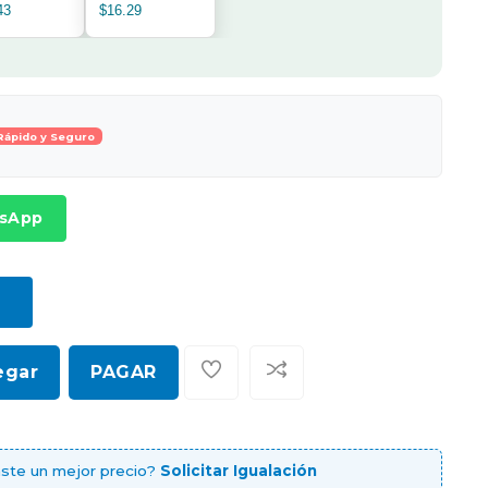
43
$16.29
Rápido y Seguro
tsApp
egar
PAGAR
ste un mejor precio?
Solicitar Igualación