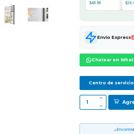
$48.86
$24.
Envío Express
Chatear en Wha
Centro de servicio
Agr
¿Encontra