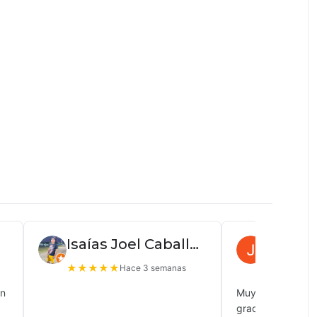
Isaías Joel Caballero
Juan P
★
★
★
★
★
★
★
★
★
Hace 3 semanas
ón
Muy buena atenc
gracias