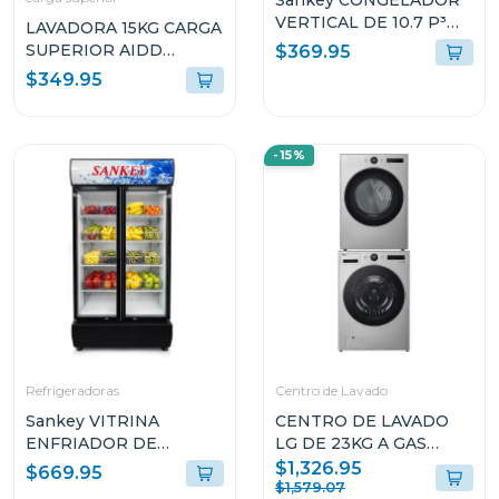
Sankey CONGELADOR
VERTICAL DE 10.7 P³
LAVADORA 15KG CARGA
RFC1301
SUPERIOR AIDD
$369.95
NEGRO ONYX
$349.95
WT15OBTX
-15%
Refrigeradoras
Centro de Lavado
Sankey VITRINA
CENTRO DE LAVADO
ENFRIADOR DE
LG DE 23KG A GAS
20CUFT RFD20N
COLOR GRIS
$1,326.95
$669.95
WM23VFXS6/DF74VFXS6B
$1,579.07