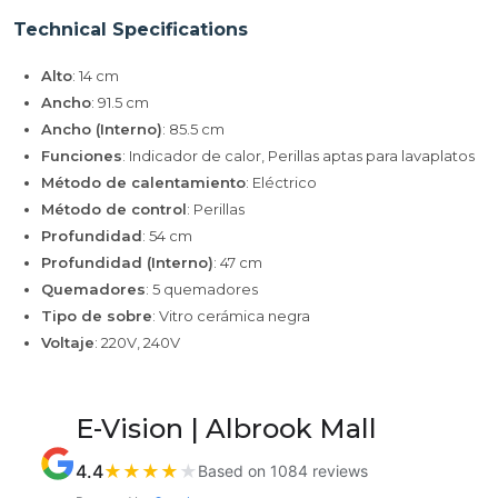
Technical Specifications
Alto
: 14 cm
Ancho
: 91.5 cm
Ancho (Interno)
: 85.5 cm
Funciones
: Indicador de calor, Perillas aptas para lavaplatos
Método de calentamiento
: Eléctrico
Método de control
: Perillas
Profundidad
: 54 cm
Profundidad (Interno)
: 47 cm
Quemadores
: 5 quemadores
Tipo de sobre
: Vitro cerámica negra
Voltaje
: 220V, 240V
E-Vision | Albrook Mall
4.4
★
★
★
★
★
Based on 1084 reviews