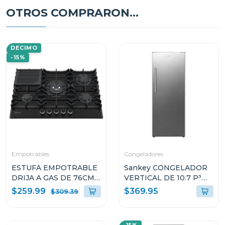
OTROS COMPRARON...
DECIMO
-15%
Empotrables
Congeladores
ESTUFA EMPOTRABLE
Sankey CONGELADOR
DRIJA A GAS DE 76CM
VERTICAL DE 10.7 P³
DE 5 QUEMADORES
RFC1301
$259.99
$369.95
$309.39
VITROCERAMICA
TOSCANA76PROB