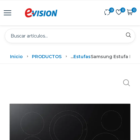
0
0
0
Inicio
PRODUCTOS
...
Estufas
Samsung Estufa Elec