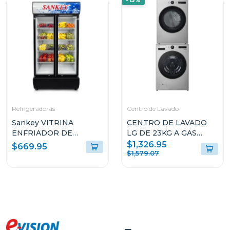
-15%
Refrigeradoras
Centro de Lavado
Sankey VITRINA
CENTRO DE LAVADO
ENFRIADOR DE
LG DE 23KG A GAS
20CUFT RFD20N
COLOR GRIS
$1,326.95
$669.95
WM23VFXS6/DF74VFXS6B
$1,579.07