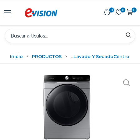
0
0
0
Inicio
PRODUCTOS
...
Lavado Y Secado
Centro De 