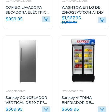
Centro de Lavado
Centro de Lavado
COMBO LAVADORA
WASHTOWER LG DE
SECADORA ELÉCTRICA
25KG/22KG CON AI DD
11KG CARGA FRONTAL
THINQ WK25BS6
$1,567.95
$959.95
WW11DG6U34LEED/DV11FG60BVBEED
$1,865.86
Congeladores
Refrigeradoras
Sankey CONGELADOR
Sankey VITRINA
VERTICAL DE 10.7 P³
ENFRIADOR DE
RFC1301
20CUFT RFD20N
$369.95
$669.95