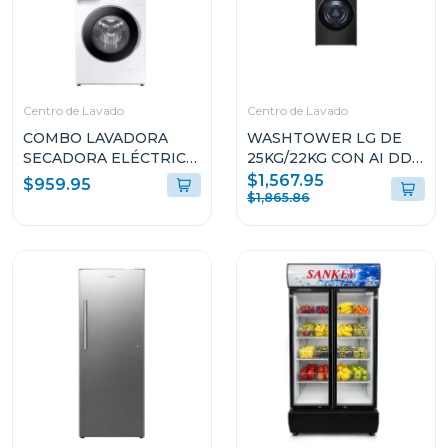
Centro de Lavado
Centro de Lavado
COMBO LAVADORA
WASHTOWER LG DE
SECADORA ELÉCTRICA
25KG/22KG CON AI DD
11KG CARGA FRONTAL
THINQ WK25BS6
$1,567.95
$959.95
WW11DG6U34LEED/DV11FG60BVBEED
$1,865.86