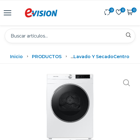
0
0
0
Inicio
PRODUCTOS
...
Lavado Y Secado
Centro De 