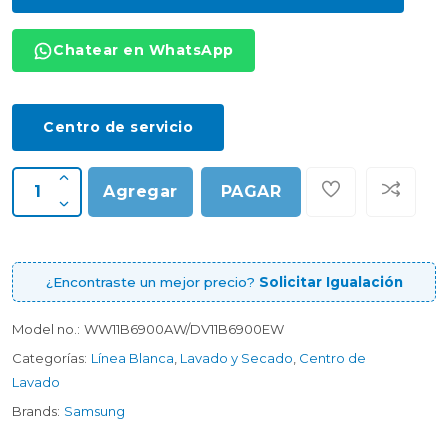
Chatear en WhatsApp
Centro de servicio
Agregar
PAGAR
¿Encontraste un mejor precio?
Solicitar Igualación
Model no.:
WW11B6900AW/DV11B6900EW
Categorías:
Línea Blanca
,
Lavado y Secado
,
Centro de
Lavado
Brands:
Samsung