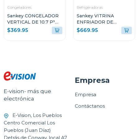
Congeladores
Refrigeradoras
Sankey CONGELADOR
Sankey VITRINA
VERTICAL DE 10.7 P³
ENFRIADOR DE
RFC1301
20CUFT RFD20N
$369.95
$669.95
Empresa
E-vision- más que
Empresa
electrónica
Contáctanos
E-Vision, Los Pueblos
Centro Comercial Los
Pueblos (Juan Díaz)
Detrás de Conway, local A7