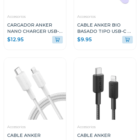
Accesorios
Accesorios
CARGADOR ANKER
CABLE ANKER BIO
NANO CHARGER USB-C
BASADO TIPO USB-C A
30W NEGRO A2147J11
USB-C 3FT DE CARGA
$12.95
$9.95
RÁPIDA VIOLETA
A80F1HV1
Accesorios
Accesorios
CABLE ANKER
CABLE ANKER