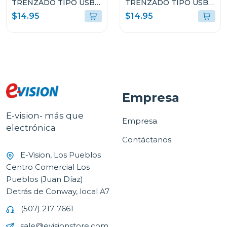
TRENZADO TIPO USB-
TRENZADO TIPO USB-
C A LIGHTNING 6FT DE
C A LIGHTNING 6FT DE
$14.95
$14.95
CARGA RÁPIDA
CARGA RÁPIDA NEGRO
BLANCO A81B6H21
A81B6H11
Empresa
E-vision- más que
Empresa
electrónica
Contáctanos
E-Vision, Los Pueblos
Centro Comercial Los
Pueblos (Juan Díaz)
Detrás de Conway, local A7
(507) 217-7661
sale@evisionstore.com