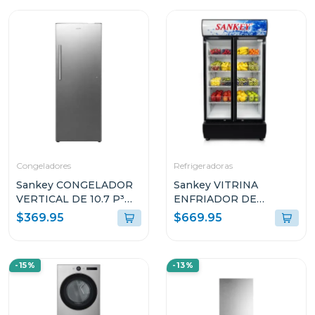
Congeladores
Refrigeradoras
Sankey CONGELADOR
Sankey VITRINA
VERTICAL DE 10.7 P³
ENFRIADOR DE
RFC1301
20CUFT RFD20N
$369.95
$669.95
-15%
-13%