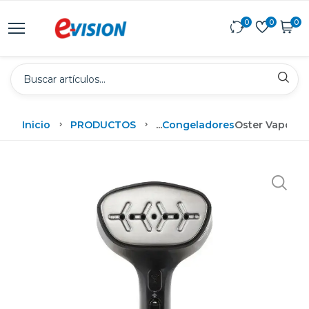
0
0
0
Inicio
PRODUCTOS
...
Congeladores
Oster Vaporiz