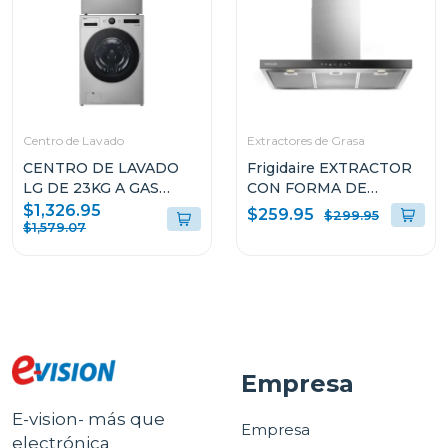
Centro de Lavado
Extractores de Grasa
CENTRO DE LAVADO
Frigidaire EXTRACTOR
LG DE 23KG A GAS
CON FORMA DE
COLOR GRIS
CAMPANA DE 36" PARA
$1,326.95
$259.95
$299.95
WM23VFXS6/DF74VFXS6B
PARED L904EXI
$1,579.07
Empresa
E-vision- más que
Empresa
electrónica