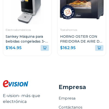
Electrodomésticos
Tostahornos
Sankey Máquina para
HORNO OSTER CON
bebidas congeladas 3-
FREIDORA DE AIRE DE
en-1 con pantalla tactil
22L CON
$164.95
$162.95
sl2001
RECUBRIMIENTO
ANTIADHERENTE
NEGRO TSSTTVMAF1N
Empresa
E-vision- más que
Empresa
electrónica
Contáctanos