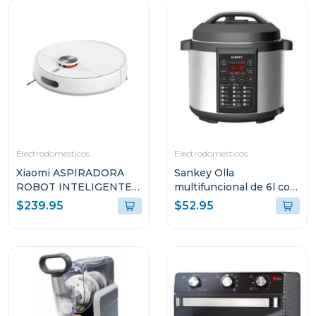
Electrodomésticos
Electrodomésticos
Xiaomi ASPIRADORA
Sankey Olla
ROBOT INTELIGENTE
multifuncional de 6l con
2-EN-1 SUCCIÓN
15 funciones para
$239.95
$52.95
10000PA SENSOR LDS
cocinar ke65d
BLANCO S40 V81