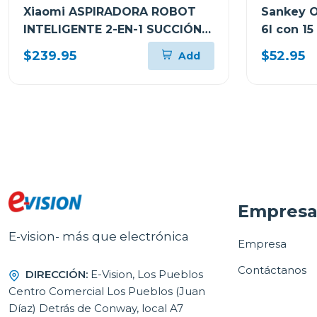
Xiaomi ASPIRADORA ROBOT
Sankey O
INTELIGENTE 2-EN-1 SUCCIÓN
6l con 15
10000PA SENSOR LDS BLANCO
cocinar 
$239.95
$52.95
Add
S40 V81
Empres
E-vision- más que electrónica
Empresa
Contáctanos
DIRECCIÓN:
E-Vision, Los Pueblos
Centro Comercial Los Pueblos (Juan
Díaz) Detrás de Conway, local A7