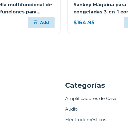
lla multifuncional de
Sankey Máquina para
 funciones para
congeladas 3-en-1 con
ke65d
tactil sl2001
$164.95
Add
a
Categorías
Amplificadores de Casa
Audio
Electrodomésticos