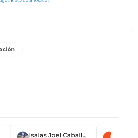
jugos
,
Electrodomésticos
ación
Isaías Joel Caballero
Juan P