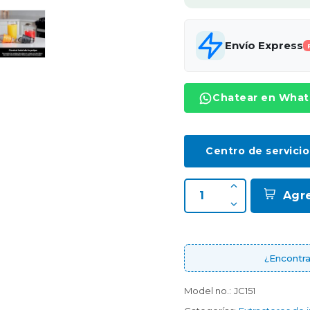
Envío Express
Chatear en Wha
Centro de servicio
Agr
¿Encontra
Model no.:
JC151