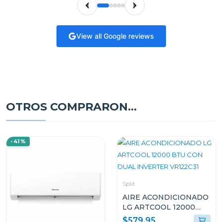
View all Google reviews
OTROS COMPRARON...
-41%
Split
AIRE ACONDICIONADO
LG ARTCOOL 12000
BTU CON DUAL
$579.95