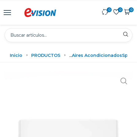
0
0
0
Inicio
PRODUCTOS
...
Aires Acondicionados
Split
Mi