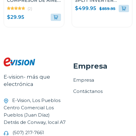
COMPRESOR DE AIRE
SPLIT INVERTER
ACONDICIONADO DE
HISENSE DE 24000BTU
$499.95
(2)
$859.95
9000 A 36000 BTU
Y SEER19 ATR242C
$29.95
NW203
Empresa
E-vision- más que
Empresa
electrónica
Contáctanos
E-Vision, Los Pueblos
Centro Comercial Los
Pueblos (Juan Díaz)
Detrás de Conway, local A7
(507) 217-7661