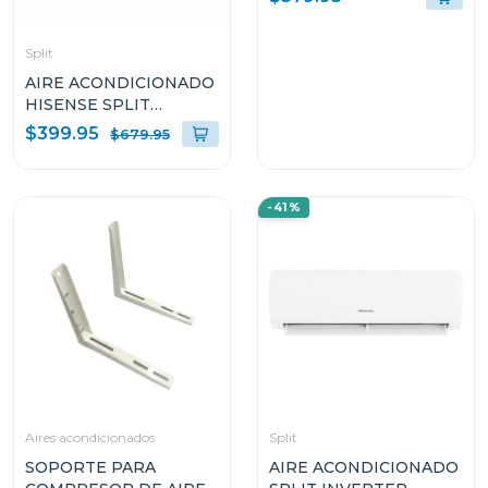
INVERTER VR122C31
Split
AIRE ACONDICIONADO
HISENSE SPLIT
INVERTER 18000 BTU
$399.95
$679.95
ATR182CJ
-41%
Aires acondicionados
Split
SOPORTE PARA
AIRE ACONDICIONADO