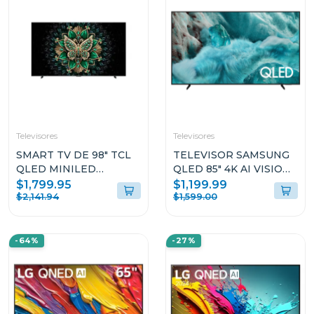
Televisores
Televisores
SMART TV DE 98" TCL
TELEVISOR SAMSUNG
QLED MINILED
QLED 85" 4K AI VISION
GOOGLE TV 98C6
ONE UI TIZEN
$1,799.95
$1,199.99
QN85Q7F
$2,141.94
$1,599.00
-64%
-27%