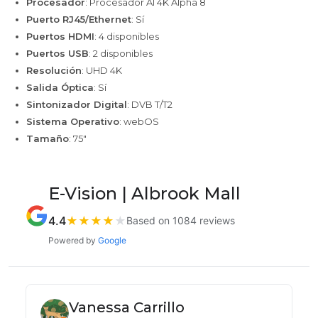
Procesador
: Procesador AI 4K Alpha 8
Puerto RJ45/Ethernet
: Sí
Puertos HDMI
: 4 disponibles
Puertos USB
: 2 disponibles
Resolución
: UHD 4K
Salida Óptica
: Sí
Sintonizador Digital
: DVB T/T2
Sistema Operativo
: webOS
Tamaño
: 75"
E-Vision | Albrook Mall
4.4
★
★
★
★
★
Based on 1084 reviews
Powered by
Google
Vanessa Carrillo