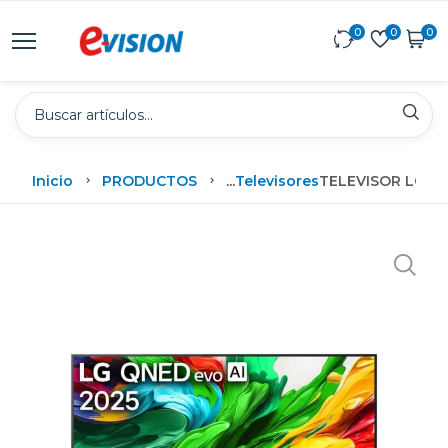
0
0
0
Inicio
PRODUCTOS
...
Televisores
TELEVISOR LG D