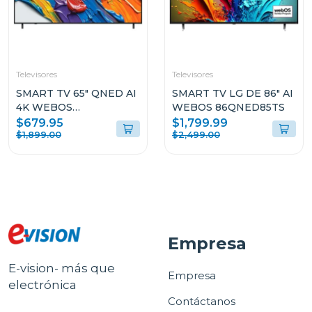
Televisores
Televisores
SMART TV 65" QNED AI
SMART TV LG DE 86" AI
4K WEBOS
WEBOS 86QNED85TS
65QNED82ASG
$679.95
$1,799.99
$1,899.00
$2,499.00
Empresa
E-vision- más que
Empresa
electrónica
Contáctanos