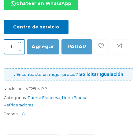
Chatear en WhatsApp
Centro de servicio
Agregar
PAGAR
¿Encontraste un mejor precio?
Solicitar Igualación
Model no.:
VF25LNIBB
Categorías:
Puerta Francesa
,
Línea Blanca
,
Refrigeradoras
Brands:
LG