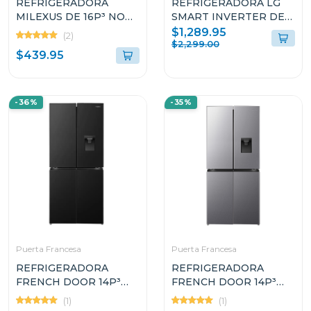
REFRIGERADORA
REFRIGERADORA LG
MILEXUS DE 16P³ NO
SMART INVERTER DE
FROST MLRFD888SB
32Pᶟ DE PUERTA
$1,289.95
(2)
FRANCESA VF32BLRH
$2,299.00
$439.95
-36%
-35%
Puerta Francesa
Puerta Francesa
REFRIGERADORA
REFRIGERADORA
FRENCH DOOR 14P³
FRENCH DOOR 14P³
INVERTER CON
INVERTER CON
(1)
(1)
DISPENSADOR DE
DISPENSADOR DE