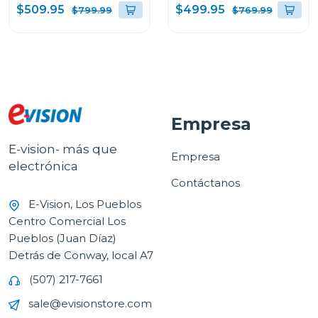
$509.95
$499.95
$799.99
$769.99
AGUA RQ3P431NMBA
AGUA RQ3P431NMD
Empresa
E-vision- más que
Empresa
electrónica
Contáctanos
E-Vision, Los Pueblos
Centro Comercial Los
Pueblos (Juan Díaz)
Detrás de Conway, local A7
(507) 217-7661
sale@evisionstore.com