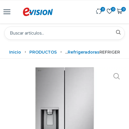
0
0
0
Inicio
PRODUCTOS
...
Refrigeradoras
REFRIGERADO