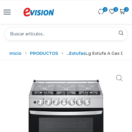
0
0
0
Inicio
PRODUCTOS
...
Estufas
Lg Estufa A Gas De 