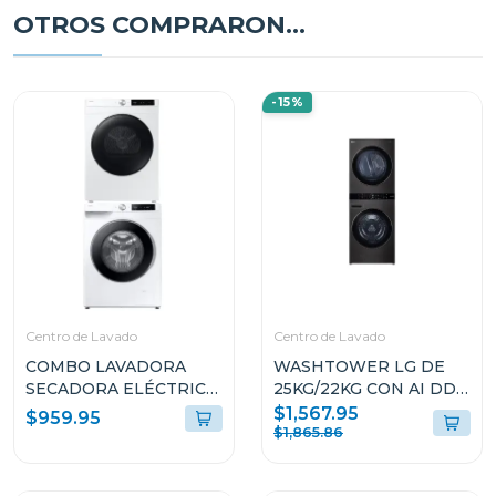
OTROS COMPRARON...
-15%
Centro de Lavado
Centro de Lavado
COMBO LAVADORA
WASHTOWER LG DE
SECADORA ELÉCTRICA
25KG/22KG CON AI DD
11KG CARGA FRONTAL
THINQ WK25BS6
$1,567.95
$959.95
WW11DG6U34LEED/DV11FG60BVBEED
$1,865.86