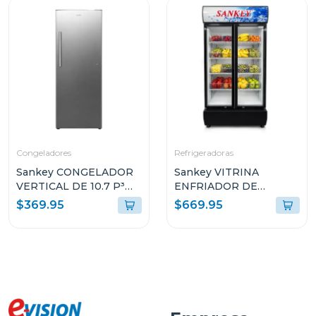
Congeladores
Refrigeradoras
Sankey CONGELADOR
Sankey VITRINA
VERTICAL DE 10.7 P³
ENFRIADOR DE
RFC1301
20CUFT RFD20N
$369.95
$669.95