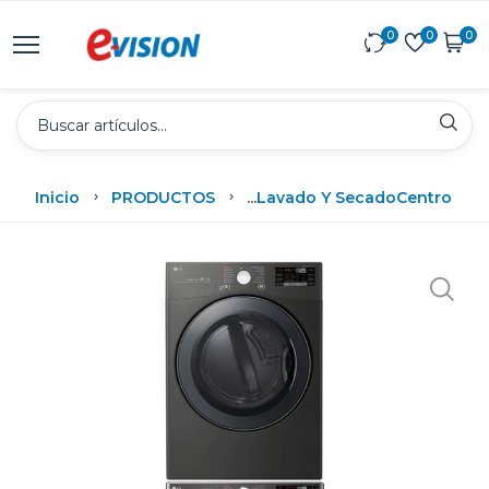
0
0
0
Inicio
PRODUCTOS
...
Lavado Y Secado
Centro De 