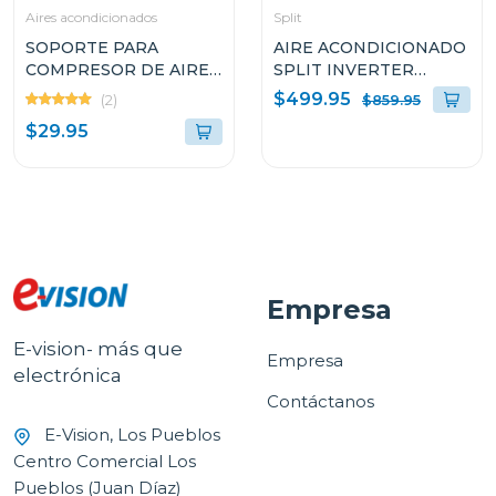
Aires acondicionados
Split
SOPORTE PARA
AIRE ACONDICIONADO
COMPRESOR DE AIRE
SPLIT INVERTER
ACONDICIONADO DE
HISENSE DE 24000BTU
$499.95
(2)
$859.95
9000 A 36000 BTU
Y SEER19 ATR242C
$29.95
NW203
Empresa
E-vision- más que
Empresa
electrónica
Contáctanos
E-Vision, Los Pueblos
Centro Comercial Los
Pueblos (Juan Díaz)