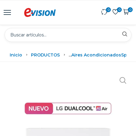
0
0
0
Inicio
PRODUCTOS
...
Aires Acondicionados
Split
A