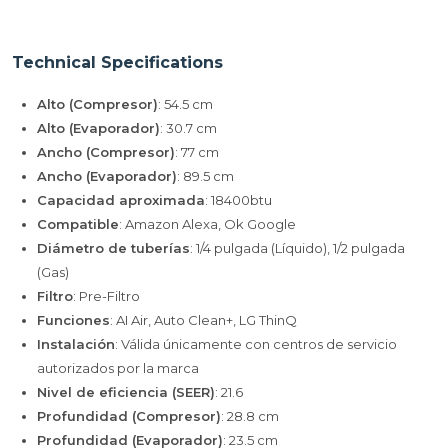
Technical Specifications
Alto (Compresor)
: 54.5 cm
Alto (Evaporador)
: 30.7 cm
Ancho (Compresor)
: 77 cm
Ancho (Evaporador)
: 89.5 cm
Capacidad aproximada
: 18400btu
Compatible
: Amazon Alexa, Ok Google
Diámetro de tuberías
: 1/4 pulgada (Líquido), 1/2 pulgada
(Gas)
Filtro
: Pre-Filtro
Funciones
: AI Air, Auto Clean+, LG ThinQ
Instalación
: Válida únicamente con centros de servicio
autorizados por la marca
Nivel de eficiencia (SEER)
: 21.6
Profundidad (Compresor)
: 28.8 cm
Profundidad (Evaporador)
: 23.5 cm