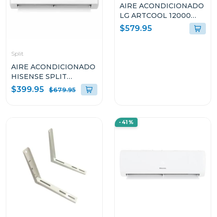
AIRE ACONDICIONADO
LG ARTCOOL 12000
BTU CON DUAL
$579.95
INVERTER VR122C31
Split
AIRE ACONDICIONADO
HISENSE SPLIT
INVERTER 18000 BTU
$399.95
$679.95
ATR182CJ
-41%