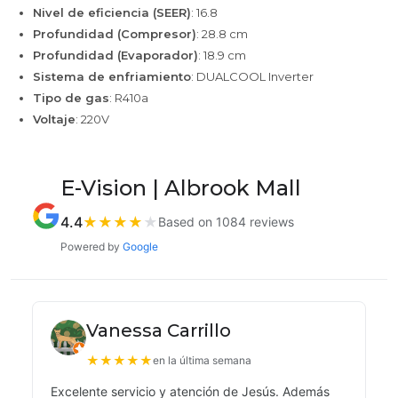
Nivel de eficiencia (SEER)
: 16.8
Profundidad (Compresor)
: 28.8 cm
Profundidad (Evaporador)
: 18.9 cm
Sistema de enfriamiento
: DUALCOOL Inverter
Tipo de gas
: R410a
Voltaje
: 220V
E-Vision | Albrook Mall
4.4
★
★
★
★
★
Based on 1084 reviews
Powered by
Google
Vanessa Carrillo
★
★
★
★
★
en la última semana
Excelente servicio y atención de Jesús. Además