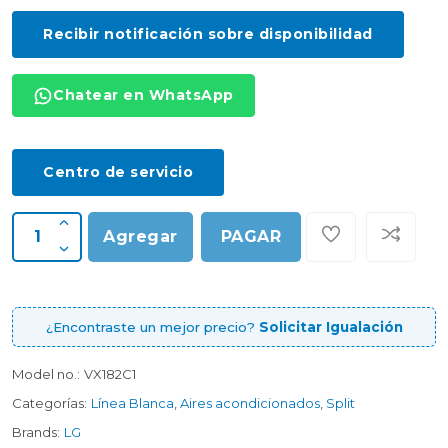
Recibir notificación sobre disponibilidad
Chatear en WhatsApp
Centro de servicio
Agregar
PAGAR
¿Encontraste un mejor precio?
Solicitar Igualación
Model no.:
VX182C1
Categorías:
Línea Blanca
,
Aires acondicionados
,
Split
Brands:
LG