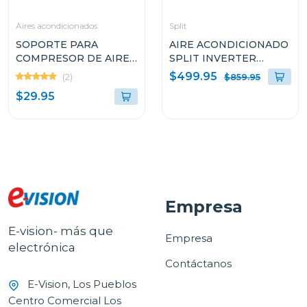
Aires acondicionados
Split
SOPORTE PARA
AIRE ACONDICIONADO
COMPRESOR DE AIRE
SPLIT INVERTER
ACONDICIONADO DE
HISENSE DE 24000BTU
$499.95
(2)
$859.95
9000 A 36000 BTU
Y SEER19 ATR242C
$29.95
NW203
Empresa
E-vision- más que
Empresa
electrónica
Contáctanos
E-Vision, Los Pueblos
Centro Comercial Los