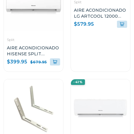
Split
AIRE ACONDICIONADO
LG ARTCOOL 12000
BTU CON DUAL
$579.95
INVERTER VR122C31
Split
AIRE ACONDICIONADO
HISENSE SPLIT
INVERTER 18000 BTU
$399.95
$679.95
ATR182CJ
-41%