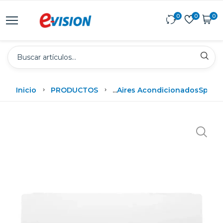
0
0
0
Inicio
PRODUCTOS
...
Aires Acondicionados
Split
Lg