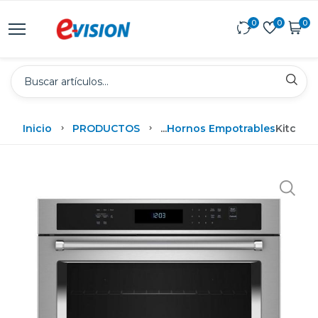
0
0
0
Inicio
PRODUCTOS
...
Hornos Empotrables
Kitchen