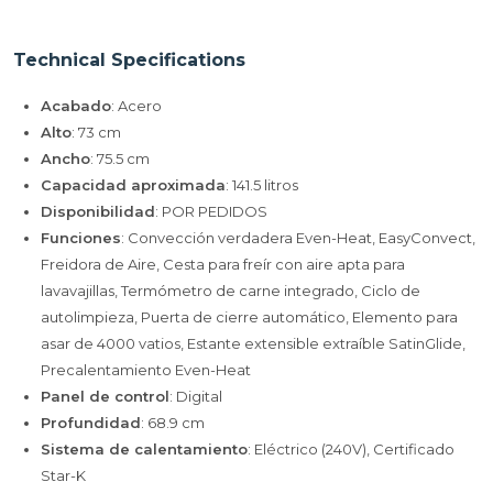
Technical Specifications
Acabado
: Acero
Alto
: 73 cm
Ancho
: 75.5 cm
Capacidad aproximada
: 141.5 litros
Disponibilidad
: POR PEDIDOS
Funciones
: Convección verdadera Even-Heat, EasyConvect,
Freidora de Aire, Cesta para freír con aire apta para
lavavajillas, Termómetro de carne integrado, Ciclo de
autolimpieza, Puerta de cierre automático, Elemento para
asar de 4000 vatios, Estante extensible extraíble SatinGlide,
Precalentamiento Even-Heat
Panel de control
: Digital
Profundidad
: 68.9 cm
Sistema de calentamiento
: Eléctrico (240V), Certificado
Star-K