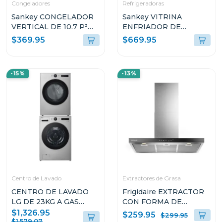
Congeladores
Refrigeradoras
Sankey CONGELADOR
Sankey VITRINA
VERTICAL DE 10.7 P³
ENFRIADOR DE
RFC1301
20CUFT RFD20N
$369.95
$669.95
-15%
-13%
Centro de Lavado
Extractores de Grasa
CENTRO DE LAVADO
Frigidaire EXTRACTOR
LG DE 23KG A GAS
CON FORMA DE
COLOR GRIS
CAMPANA DE 36" PARA
$1,326.95
$259.95
$299.95
WM23VFXS6/DF74VFXS6B
PARED L904EXI
$1,579.07