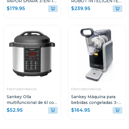
VAPOR SHARK 3-EN-1
ROBOT INTELIGENTE
SD20
2-EN-1 SUCCIÓN
$179.95
$239.95
10000PA SENSOR LDS
BLANCO S40 V81
Electrodomésticos
Electrodomésticos
Sankey Olla
Sankey Máquina para
multifuncional de 6l con
bebidas congeladas 3-
15 funciones para
en-1 con pantalla tactil
$52.95
$164.95
cocinar ke65d
sl2001