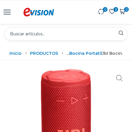
0
0
0
Inicio
PRODUCTOS
...
Bocina Portatil
Jbl Bocina Po