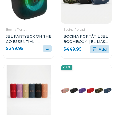
Bocina Portatil
Bocina Portatil
JBL PARTYBOX ON THE
BOCINA PORTÁTIL JBL
GO ESSENTIAL |
BOOMBOX 4 | EL MÁS
ALTAVOZ PORTÁTIL
POTENTE DE JBL
$249.95
$449.95
Add
PARA FIESTAS CON
LUCES PARTYBOX
ENCORE ESSENTIAL 2
-15%