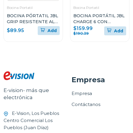
Bocina Portatil
Bocina Portatil
BOCINA PÓRTATIL JBL
BOCINA PORTÁTIL JBL
GRIP RESISTENTE AL
CHARGE 6 CON
POLVO Y EL AGUA
BLUETOOTH
$159.99
$89.95
Add
Add
RESISTENTE AL AGUA Y
$190.39
A LAS CAÍDAS
Empresa
E-vision- más que
Empresa
electrónica
Contáctanos
E-Vision, Los Pueblos
Centro Comercial Los
Pueblos (Juan Díaz)