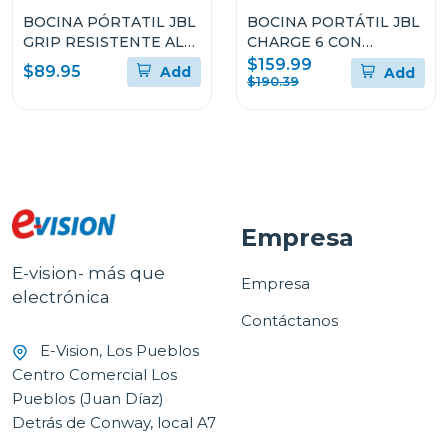
BOCINA PÓRTATIL JBL
BOCINA PORTÁTIL JBL
GRIP RESISTENTE AL
CHARGE 6 CON
POLVO Y EL AGUA
BLUETOOTH
$159.99
$89.95
Add
Add
RESISTENTE AL AGUA Y
$190.39
A LAS CAÍDAS
Empresa
E-vision- más que
Empresa
electrónica
Contáctanos
E-Vision, Los Pueblos
Centro Comercial Los
Pueblos (Juan Díaz)
Detrás de Conway, local A7