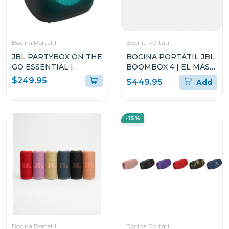
Bocina Portatil
Bocina Portatil
JBL PARTYBOX ON THE
BOCINA PORTÁTIL JBL
GO ESSENTIAL |
BOOMBOX 4 | EL MÁS
ALTAVOZ PORTÁTIL
POTENTE DE JBL
$249.95
$449.95
Add
PARA FIESTAS CON
LUCES PARTYBOX
ENCORE ESSENTIAL 2
-15%
Bocina Portatil
Bocina Portatil