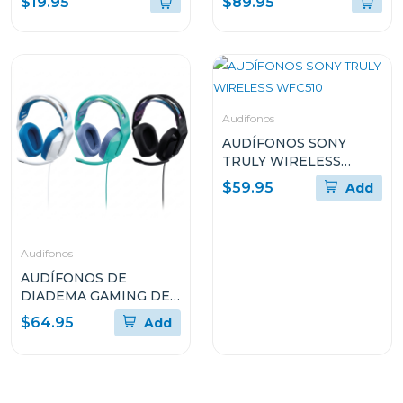
$19.95
$89.95
NEGRO A3994Z11
RUIDO Y LARGA
DURACIÓN NEGRO
A3040011
Audifonos
AUDÍFONOS SONY
TRULY WIRELESS
WFC510
$59.95
Add
Audifonos
AUDÍFONOS DE
DIADEMA GAMING DE
LOGITECH DE CABLE
$64.95
Add
CON MICRÓFONO
PLUG-AND-PLAY G335