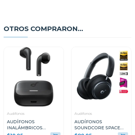
OTROS COMPRARON...
Audifonos
Audifonos
AUDÍFONOS
AUDÍFONOS
INALÁMBRICOS
SOUNDCORE SPACE
SOUNDCORE K20i
Q45 CANCELACIÓN DE