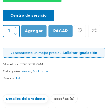
Centro de servicio
Agregar
PAGAR
¿Encontraste un mejor precio?
Solicitar Igualación
Model no.:
T720BTBLKAM
Categorías:
Audio
,
Audifonos
Brands:
Jbl
Detalles del producto
Reseñas (0)