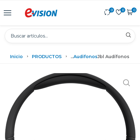
0
0
0
Inicio
PRODUCTOS
...
Audifonos
Jbl Audífonos Bl