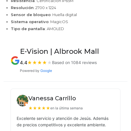
Resistencia
: Certificación IP65M
Resolución
: 2700 x 1224
Sensor de bloqueo
: Huella digital
Sistema operativo
: MagicOS
Tipo de pantalla
: AMOLED
E-Vision | Albrook Mall
4.4
★
★
★
★
★
Based on 1084 reviews
Powered by
Google
Vanessa Carrillo
★
★
★
★
★
en la última semana
Excelente servicio y atención de Jesús. Además
de precios competitivos y excelente ambiente.