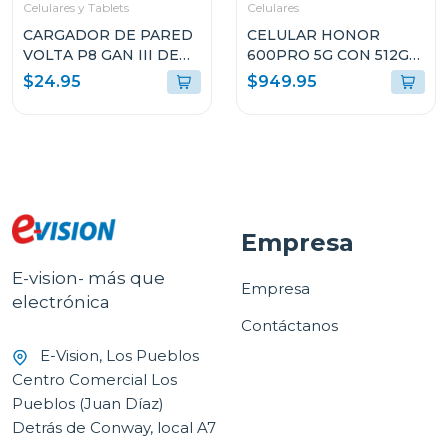
Celulares y Tablets
Celulares
CARGADOR DE PARED
CELULAR HONOR
VOLTA P8 GAN III DE
600PRO 5G CON 512GB
65W CON DOBLE
DE ALMACENAMIENTO
$24.95
$949.95
PUERTO USB-C Y
Y 12GB DE RAM COLOR
ENCHUFLE PLEGABLE
DORADO VKPNX9
ARGAC0126
Empresa
E-vision- más que
Empresa
electrónica
Contáctanos
E-Vision, Los Pueblos
Centro Comercial Los
Pueblos (Juan Díaz)
Detrás de Conway, local A7