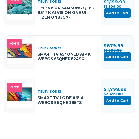
$1,199.99
TELEVISORES
$1,599.00
TELEVISOR SAMSUNG QLED
85" 4K AI VISION ONE UI
Add to Cart
TIZEN QN85Q7F
-64%
$679.95
TELEVISORES
$1,899.00
SMART TV 65" QNED AI 4K
Add to Cart
WEBOS 65QNED82ASG
-27%
$1,799.99
TELEVISORES
$2,499.00
SMART TV LG DE 86" AI
Add to Cart
WEBOS 86QNED85TS