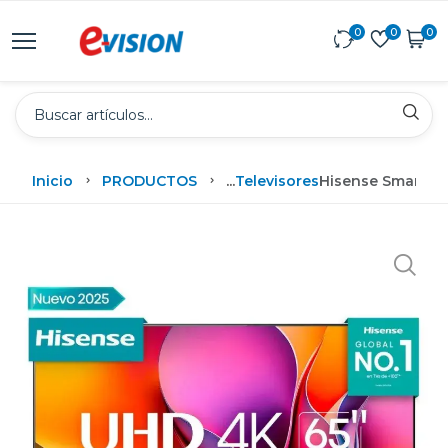
0
0
0
Inicio
PRODUCTOS
...
Televisores
Hisense Smart Tv