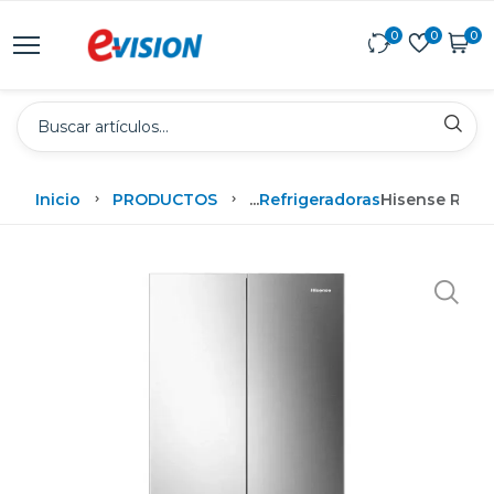
0
0
0
Inicio
PRODUCTOS
...
Refrigeradoras
Hisense Regri