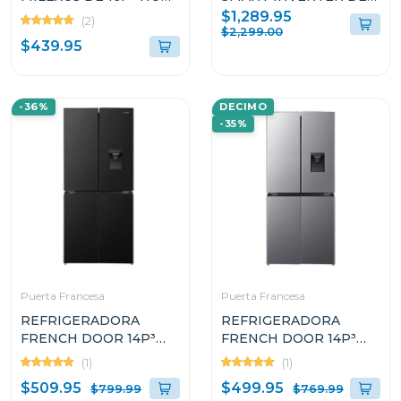
FROST MLRFD888SB
32Pᶟ DE PUERTA
$1,289.95
(2)
FRANCESA VF32BLRH
$2,299.00
$439.95
-36%
DECIMO
-35%
Puerta Francesa
Puerta Francesa
REFRIGERADORA
REFRIGERADORA
FRENCH DOOR 14P³
FRENCH DOOR 14P³
INVERTER CON
INVERTER CON
(1)
(1)
DISPENSADOR DE
DISPENSADOR DE
$509.95
$499.95
$799.99
$769.99
AGUA RQ3P431NMBA
AGUA RQ3P431NMD