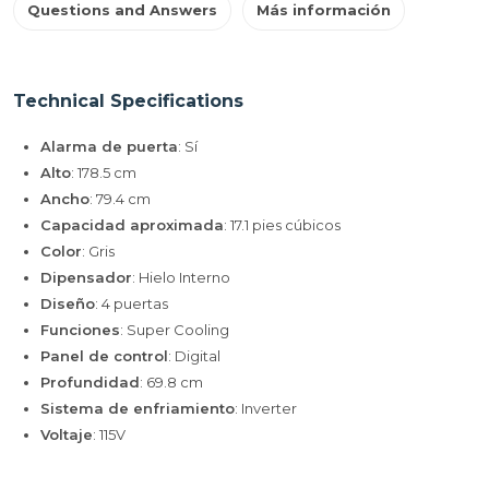
Questions and Answers
Más información
Technical Specifications
Alarma de puerta
: Sí
Alto
: 178.5 cm
Ancho
: 79.4 cm
Capacidad aproximada
: 17.1 pies cúbicos
Color
: Gris
Dipensador
: Hielo Interno
Diseño
: 4 puertas
Funciones
: Super Cooling
Panel de control
: Digital
Profundidad
: 69.8 cm
Sistema de enfriamiento
: Inverter
Voltaje
: 115V