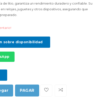
 de litio, garantiza un rendimiento duradero y confiable. Su
so en relojes, juguetes y otros dispositivos, asegurando que
 preparado.
entario!
ón sobre disponibilidad
tsApp
egar
PAGAR