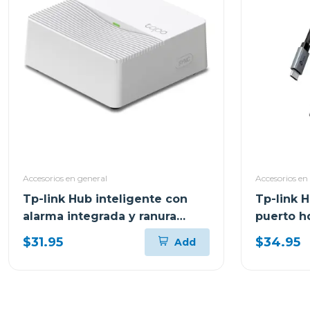
Accesorios en general
Accesorios en
Tp-link Hub inteligente con
Tp-link H
alarma integrada y ranura
puerto hdmi y carg
microsd tapo h200
100w uh
$31.95
$34.95
Add