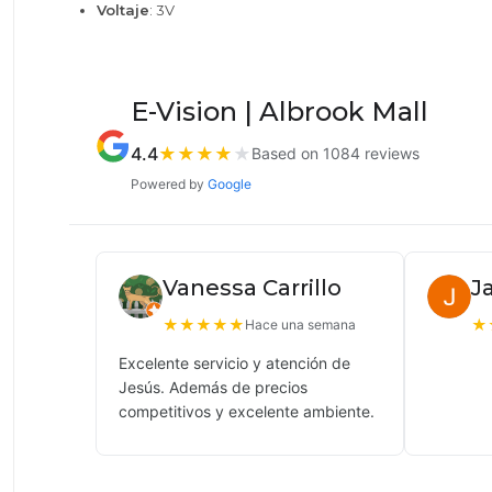
Voltaje
: 3V
E-Vision | Albrook Mall
4.4
★
★
★
★
★
Based on 1084 reviews
Powered by
Google
Vanessa Carrillo
J
★
★
★
★
★
★
Hace una semana
Excelente servicio y atención de
Jesús. Además de precios
competitivos y excelente ambiente.