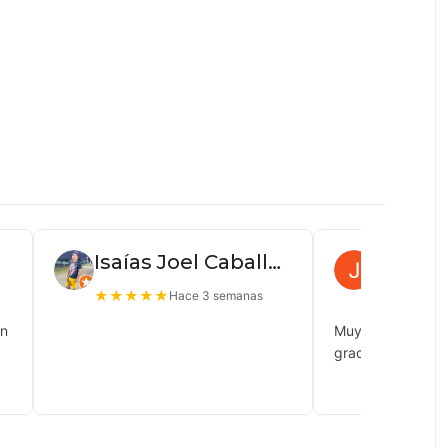
Isaías Joel Caballero
Juan P
★
★
★
★
★
★
★
★
★
Hace 3 semanas
ón
Muy buena atenc
gracias