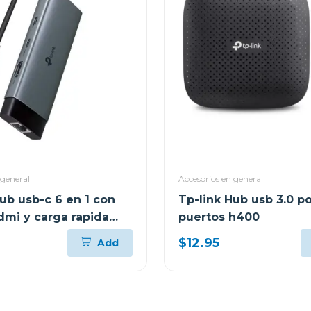
 general
Accesorios en general
ub usb-c 6 en 1 con
Tp-link Hub usb 3.0 po
a rapida
puertos h400
6120
$12.95
Add