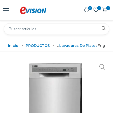
0
0
0
Inicio
PRODUCTOS
...
Lavadoras De Platos
Frigida