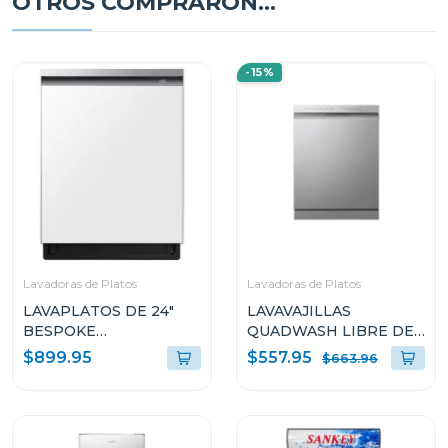
OTROS COMPRARON...
-15%
Lavadoras de Platos
Lavadoras de Platos
LAVAPLATOS DE 24"
LAVAVAJILLAS
BESPOKE
QUADWASH LIBRE DE
EMPOTRABLE
EMPOTRE LFDFD4441T
$899.95
$557.95
$663.96
ENERGYSTAR BLANCO
DW80BB707012AA