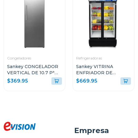
Congeladores
Refrigeradoras
Sankey CONGELADOR
Sankey VITRINA
VERTICAL DE 10.7 P³
ENFRIADOR DE
RFC1301
20CUFT RFD20N
$369.95
$669.95
Empresa