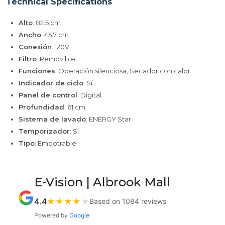
Technical Specifications
Alto
: 82.5 cm
Ancho
: 45.7 cm
Conexión
: 120V
Filtro
: Removible
Funciones
: Operación silenciosa, Secador con calor
Indicador de ciclo
: Sí
Panel de control
: Digital
Profundidad
: 61 cm
Sistema de lavado
: ENERGY Star
Temporizador
: Sí
Tipo
: Empotrable
E-Vision | Albrook Mall
4.4
★
★
★
★
★
Based on 1084 reviews
Powered by
Google