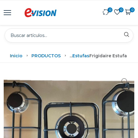
0
0
0
Inicio
PRODUCTOS
...
Estufas
Frigidaire Estufa E