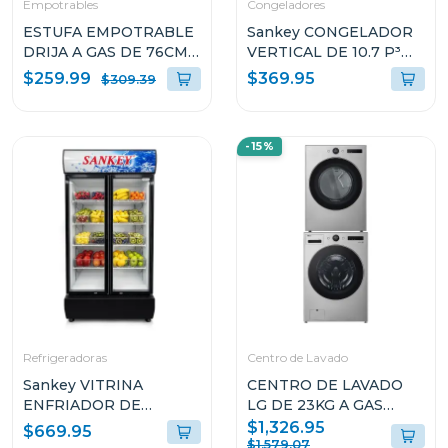
Empotrables
Congeladores
ESTUFA EMPOTRABLE
Sankey CONGELADOR
DRIJA A GAS DE 76CM
VERTICAL DE 10.7 P³
DE 5 QUEMADORES
RFC1301
$259.99
$369.95
$309.39
VITROCERAMICA
TOSCANA76PROB
-15%
Refrigeradoras
Centro de Lavado
Sankey VITRINA
CENTRO DE LAVADO
ENFRIADOR DE
LG DE 23KG A GAS
20CUFT RFD20N
COLOR GRIS
$1,326.95
$669.95
WM23VFXS6/DF74VFXS6B
$1,579.07