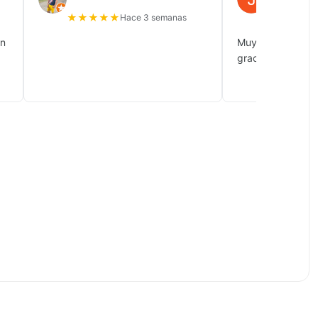
★
★
★
★
★
★
★
★
★
Hace 3 semanas
ón
Muy buena atenc
gracias