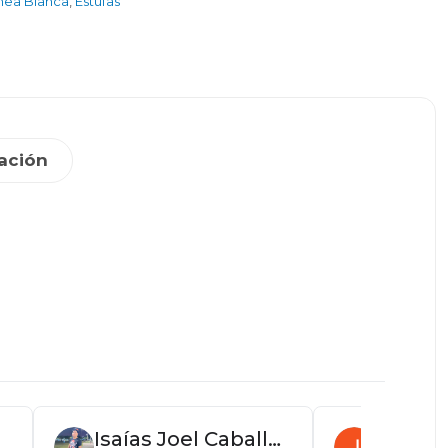
nea Blanca
,
Estufas
ación
Isaías Joel Caballero
Juan P