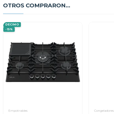
OTROS COMPRARON...
DECIMO
-15%
Empotrables
Congeladores