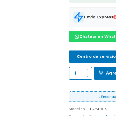
Envío Express
Chatear en Wha
Centro de servicio
Agr
¿Encontra
Model no.:
FTG75T2IUX