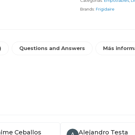
Categorías:
Empotrables
,
Lí
Brands:
Frigidaire
)
Questions and Answers
Más inform
aime Ceballos
Alejandro Testa