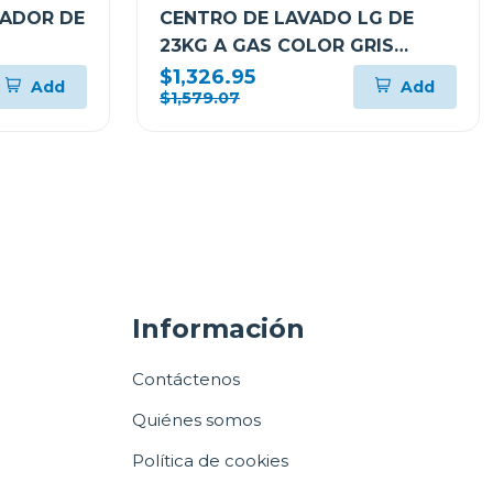
IADOR DE
CENTRO DE LAVADO LG DE
23KG A GAS COLOR GRIS
WM23VFXS6/DF74VFXS6B
$1,326.95
Add
Add
$1,579.07
Información
Contáctenos
Quiénes somos
Política de cookies