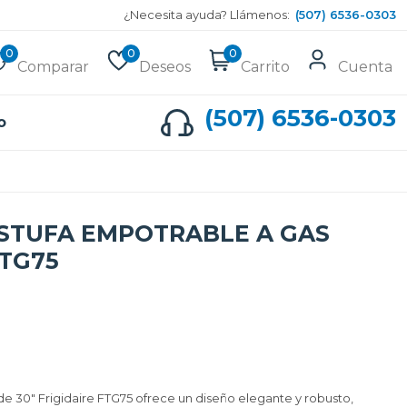
¿Necesita ayuda? Llámenos:
(507) 6536-0303
0
0
0
Comparar
Deseos
Carrito
Cuenta
(507) 6536-0303
o
ESTUFA EMPOTRABLE A GAS
FTG75
de 30" Frigidaire FTG75 ofrece un diseño elegante y robusto,