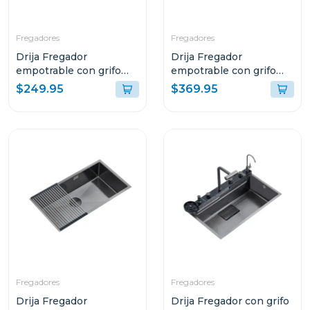
Fregadores
Fregadores
Drija Fregador
Drija Fregador
empotrable con grifo
empotrable con grifo
cascada multifuncional
multifuncional 76cm
$249.95
$369.95
68cm cirella
murano
Fregadores
Fregadores
Drija Fregador
Drija Fregador con grifo