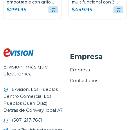
empotrable con grifo
multifuncional con 3
multifuncional 61cm
modos en acero
$299.95
$449.95
murano
inoxidable de 75cm
amalfi
Empresa
E-vision- más que
Empresa
electrónica
Contáctanos
E-Vision, Los Pueblos
Centro Comercial Los
Pueblos (Juan Díaz)
Detrás de Conway, local A7
(507) 217-7661
sale@evisionstore.com