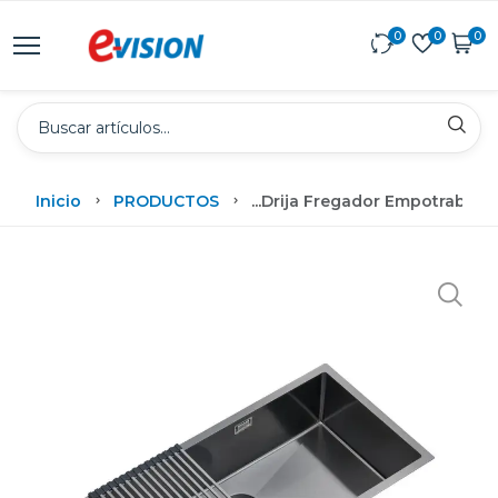
0
0
0
Inicio
PRODUCTOS
...
Drija Fregador Empotrable 