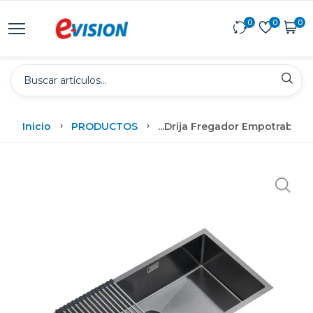
0
0
0
Inicio
PRODUCTOS
...
Drija Fregador Empotrable C