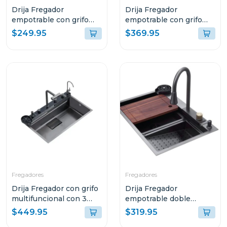
Drija Fregador
Drija Fregador
empotrable con grifo
empotrable con grifo
cascada multifuncional
multifuncional 76cm
$249.95
$369.95
68cm cirella
murano
Fregadores
Fregadores
Drija Fregador con grifo
Drija Fregador
multifuncional con 3
empotrable doble
modos en acero
funcion agua fria y
$449.95
$319.95
inoxidable de 75cm
caliente 84cm siena