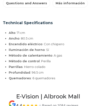
Questions and Answers
Más información
Technical Specifications
Alto
: 71 cm
Ancho
: 80.5 cm
Encendido eléctrico
: Con chispero
Iluminación de horno
: Sí
Método de calentamiento
: A gas
Método de control
: Perilla
Parrillas
: Hierro colado
Profundidad
: 96.5 cm
Quemadores
: 6 quemadores
E-Vision | Albrook Mall
4.4
★
★
★
★
★
Based on 1084 reviews