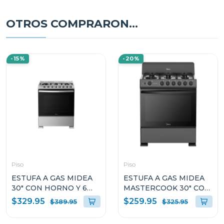
OTROS COMPRARON...
-15%
-20%
Piso
Piso
ESTUFA A GAS MIDEA
ESTUFA A GAS MIDEA
30" CON HORNO Y 6
MASTERCOOK 30" CON
QUEMADORES
HORNO Y 6
$329.95
$259.95
$389.95
$325.95
MGS30FS1LIFSSST
QUEMADORES
MGS30FS1BIABBF