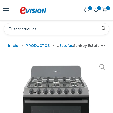
0
0
0
Inicio
PRODUCTOS
...
Estufas
Sankey Estufa A Gas 