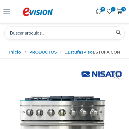
0
0
0
Inicio
PRODUCTOS
...
Estufas
Piso
ESTUFA CON HO