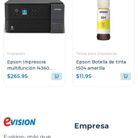
Impresión
Tintas para impresoras
Epson Impresora
Epson Botella de tinta
multifunción l4360
t504 amarilla
tanque de tinta eco-
$265.95
$11.95
tank wi-fi
Empresa
E-vision- más que