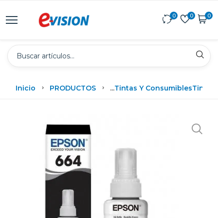
0
0
0
Inicio
PRODUCTOS
...
Tintas Y Consumibles
Tintas