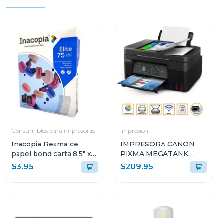
Consumibles para impresoras
Impresión
Inacopia Resma de
IMPRESORA CANON
papel bond carta 8,5" x
PIXMA MEGATANK
11" elite 75 500 hojas 20
INALÁMBRICA
$3.95
$209.95
lb
MULTIFUNCIONAL G417