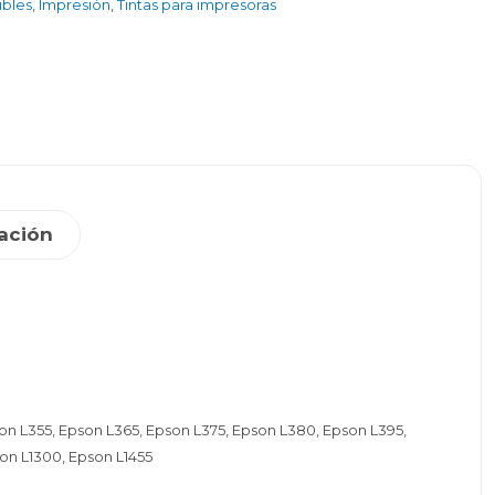
ibles
,
Impresión
,
Tintas para impresoras
ación
son L355, Epson L365, Epson L375, Epson L380, Epson L395,
son L1300, Epson L1455