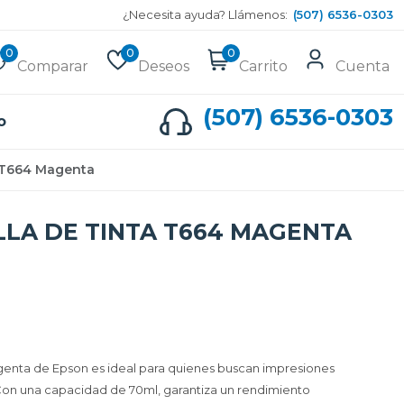
¿Necesita ayuda? Llámenos:
(507) 6536-0303
0
0
0
Comparar
Deseos
Carrito
Cuenta
(507) 6536-0303
o
a T664 Magenta
LA DE TINTA T664 MAGENTA
agenta de Epson es ideal para quienes buscan impresiones
. Con una capacidad de 70ml, garantiza un rendimiento