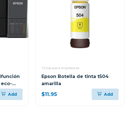
Tintas para impresoras
ifunción
Epson Botella de tinta t504
 eco-
amarilla
$11.95
Add
Add