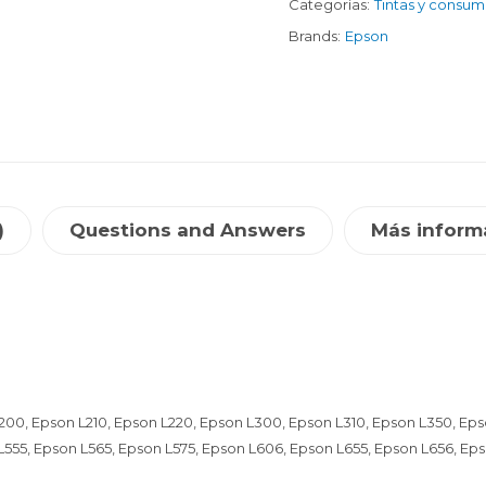
Categorías:
Tintas y consum
Brands:
Epson
)
Questions and Answers
Más inform
n L200, Epson L210, Epson L220, Epson L300, Epson L310, Epson L350, Ep
L555, Epson L565, Epson L575, Epson L606, Epson L655, Epson L656, Ep