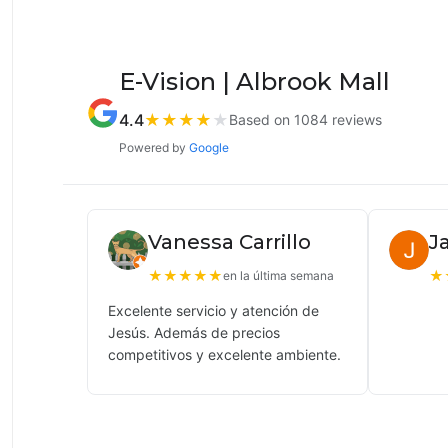
E-Vision | Albrook Mall
4.4
★
★
★
★
★
Based on 1084 reviews
Powered by
Google
Vanessa Carrillo
J
★
★
★
★
★
★
en la última semana
Excelente servicio y atención de
Jesús. Además de precios
competitivos y excelente ambiente.