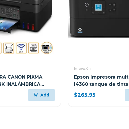
Impresión
RA CANON PIXMA
Epson Impresora mult
K INALÁMBRICA
l4360 tanque de tinta
NCIONAL G417
tank wi-fi
$265.95
Add