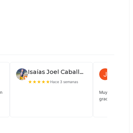
Isaías Joel Caballero
Juan P
★
★
★
★
★
★
★
★
★
Hace 3 semanas
ón
Muy buena atenc
gracias