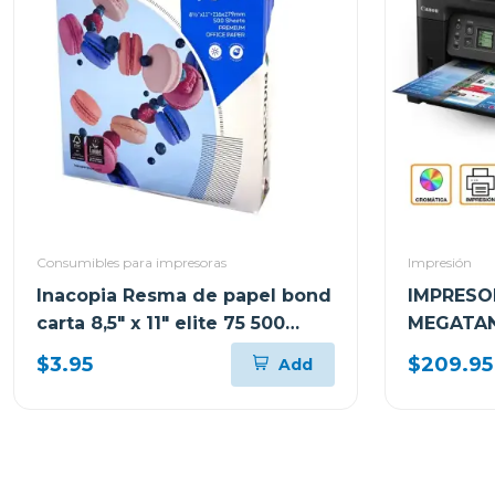
Consumibles para impresoras
Impresión
Inacopia Resma de papel bond
IMPRESO
carta 8,5" x 11" elite 75 500
MEGATAN
hojas 20 lb
MULTIFU
$3.95
$209.95
Add