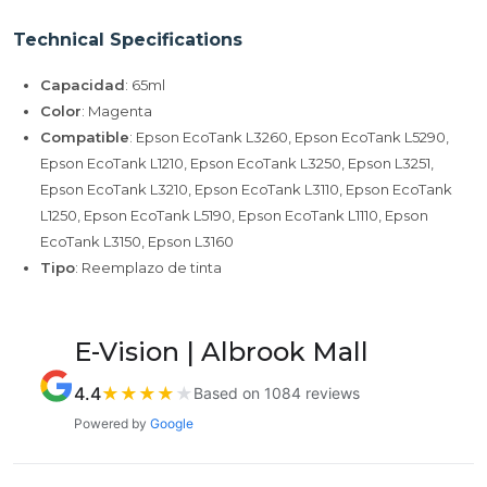
Technical Specifications
Capacidad
: 65ml
Color
: Magenta
Compatible
: Epson EcoTank L3260, Epson EcoTank L5290,
Epson EcoTank L1210, Epson EcoTank L3250, Epson L3251,
Epson EcoTank L3210, Epson EcoTank L3110, Epson EcoTank
L1250, Epson EcoTank L5190, Epson EcoTank L1110, Epson
EcoTank L3150, Epson L3160
Tipo
: Reemplazo de tinta
E-Vision | Albrook Mall
4.4
★
★
★
★
★
Based on 1084 reviews
Powered by
Google