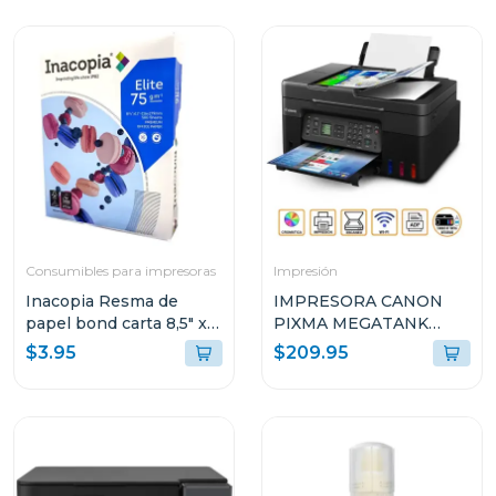
Consumibles para impresoras
Impresión
Inacopia Resma de
IMPRESORA CANON
papel bond carta 8,5" x
PIXMA MEGATANK
11" elite 75 500 hojas 20
INALÁMBRICA
$3.95
$209.95
lb
MULTIFUNCIONAL G417