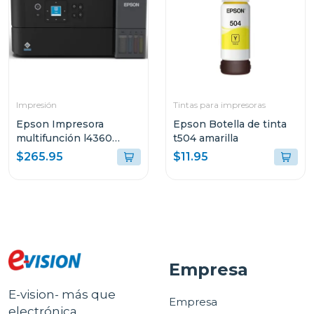
Impresión
Tintas para impresoras
Epson Impresora
Epson Botella de tinta
multifunción l4360
t504 amarilla
tanque de tinta eco-
$265.95
$11.95
tank wi-fi
Empresa
E-vision- más que
Empresa
electrónica