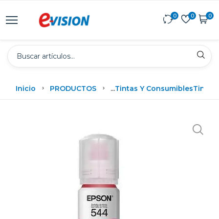
0
0
0
Inicio
PRODUCTOS
...
Tintas Y Consumibles
Tintas