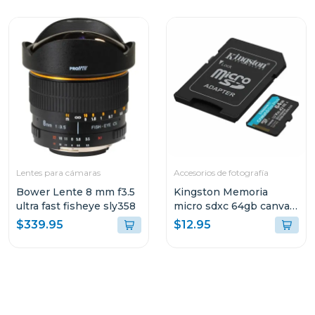
Lentes para cámaras
Accesorios de fotografía
Bower Lente 8 mm f3.5
Kingston Memoria
ultra fast fisheye sly358
micro sdxc 64gb canvas
go plus gen4 200 mb/s
$339.95
$12.95
sdcg4