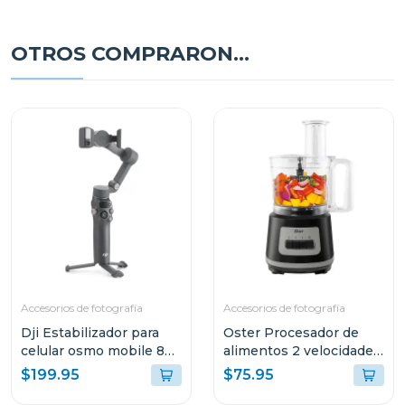
OTROS COMPRARON...
Accesorios de fotografía
Accesorios de fotografía
Dji Estabilizador para
Oster Procesador de
celular osmo mobile 8
alimentos 2 velocidades
s308
+ turbo 500 w fp1455
$199.95
$75.95