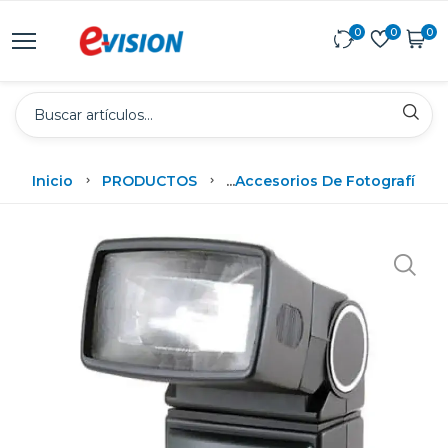
0
0
0
Inicio
PRODUCTOS
...
Accesorios De Fotografía
Ene